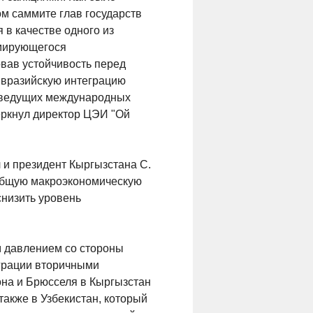
м саммите глав государств
 в качестве одного из
рмирующегося
вав устойчивость перед
Евразийскую интеграцию
и ведущих международных
еркнул директор ЦЭИ "Ой
 и президент Кыргызстана С.
 общую макроэкономическую
снизить уровень
м давлением со стороны
еграции вторичными
она и Брюсселя в Кыргызстан
также в Узбекистан, который