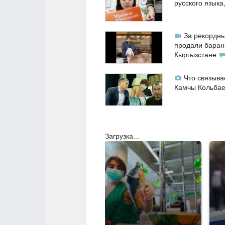
русского языка
За рекордны
продали баран
Кыргызстане
Что связыва
Камчы Кольба
Загрузка...