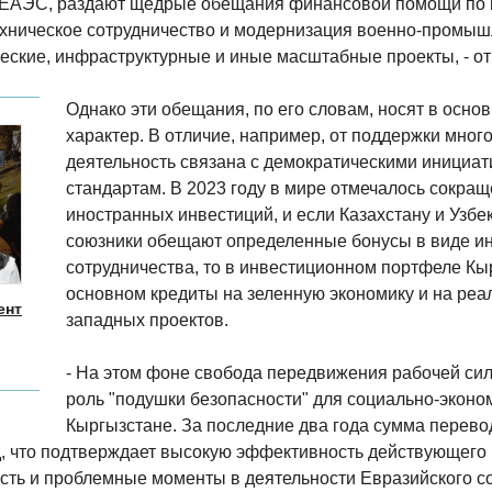
в ЕАЭС, раздают щедрые обещания финансовой помощи по 
ехническое сотрудничество и модернизация военно-промыш
еские, инфраструктурные и иные масштабные проекты, - от
Однако эти обещания, по его словам, носят в осн
характер. В отличие, например, от поддержки мно
деятельность связана с демократическими инициа
стандартам. В 2023 году в мире отмечалось сокра
иностранных инвестиций, и если Казахстану и Узбе
союзники обещают определенные бонусы в виде и
сотрудничества, то в инвестиционном портфеле Кы
основном кредиты на зеленную экономику и на реа
ент
западных проектов.
- На этом фоне свобода передвижения рабочей си
роль "подушки безопасности" для социально-эконо
Кыргызстане. За последние два года сумма перево
, что подтверждает высокую эффективность действующего 
есть и проблемные моменты в деятельности Евразийского с