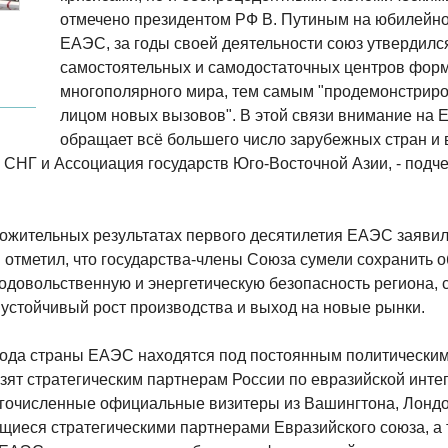
отмечено президентом РФ В. Путиным на юбилейно
ЕАЭС, за годы своей деятельности союз утвердился
самостоятельных и самодостаточных центров фо
многополярного мира, тем самым "продемонстриро
лицом новых вызовов". В этой связи внимание на 
обращает всё большего число зарубежных стран 
, СНГ и Ассоциация государств Юго-Восточной Азии, - подч
ложительных результатах первого десятилетия ЕАЭС заявил
 отметил, что государства-члены Союза сумели сохранить
родовольственную и энергетическую безопасность региона, 
устойчивый рост производства и выход на новые рынки.
 года страны ЕАЭС находятся под постоянным политически
озят стратегическим партнерам России по евразийской инт
огочисленные официальные визитеры из Вашингтона, Лонд
ющиеся стратегическими партнерами Евразийского союза, а 