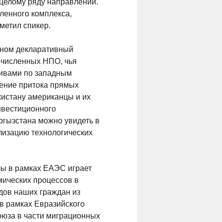
целому ряду направлений.
ленного комплекса,
метил спикер.
овном декларативный
гочисленных НПО, чья
тивами по западным
щение притока прямых
кистану американцы и их
нвестиционного
ргызстана можно увидеть в
лизацию технологических
лы в рамках ЕАЭС играет
мических процессов в
дов наших граждан из
в рамках Евразийского
оюза в части миграционных