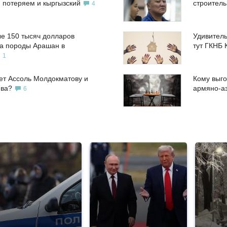
, потеряем и кыргызский
строител
4
е 150 тысяч долларов
Удивитель
а породы Арашан в
тут ГКНБ 
1
ет Ассоль Молдокматову и
Кому выго
ева?
армяно-а
6