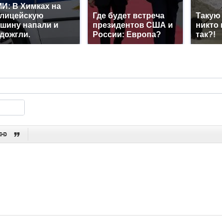
И: В Химках на
лицейскую
Где будет встреча
Такую
шину напали и
президентов США и
никто 
дожгли.
России: Европа?
так?!

