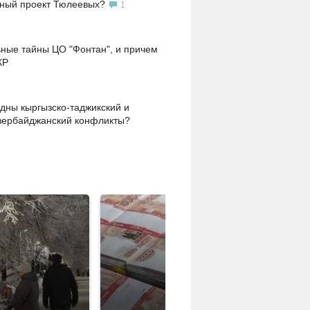
ьный проект Тюлеевых?
1
ные тайны ЦО "Фонтан", и причем
КР
дны кыргызско-таджикский и
зербайджанский конфликты?