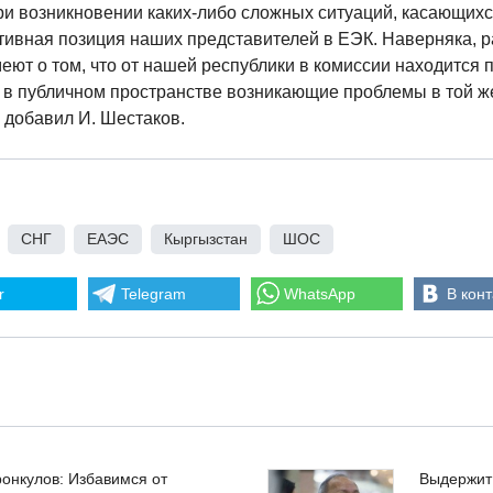
при возникновении каких-либо сложных ситуаций, касающих
тивная позиция наших представителей в ЕЭК. Наверняка, 
еют о том, что от нашей республики в комиссии находится 
 в публичном пространстве возникающие проблемы в той ж
 добавил И. Шестаков.
,
СНГ
,
ЕАЭС
,
Кыргызстан
,
ШОС
r
Telegram
WhatsApp
В конт
ронкулов: Избавимся от
Выдержит