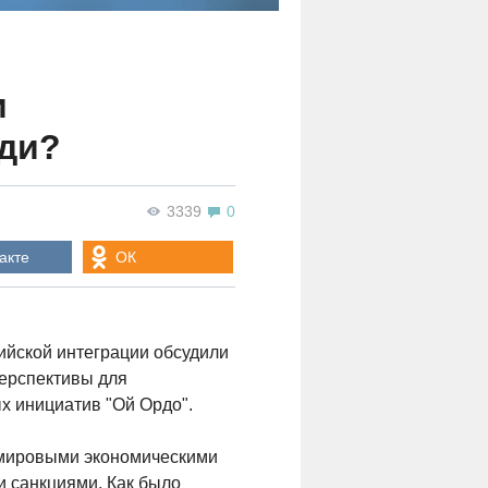
и
еди?
3339
0
акте
ОК
ийской интеграции обсудили
перспективы для
х инициатив "Ой Ордо".
о мировыми экономическими
и санкциями. Как было