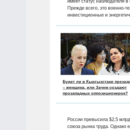
имеет статус наблюдателя 
Прежде всего, это военно-т
инвестиционные и энергетич
Будет ли в Кыргызстане презид
– женщина, или Зачем создают
прозападных оппозиционерок?
России превысила $2,5 млрд
союза рынка труда. Однако 