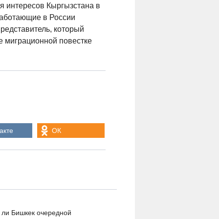
ся интересов Кыргызстана в
работающие в России
представитель, который
е миграционной повестке
акте
ОК
 ли Бишкек очередной