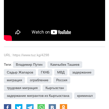
URL: https://www.tuz.kg/4298
Теги:
Владимир Путин
,
Камчыбек Ташиев
,
Садыр Жапаров
,
ГКНБ
,
МВД
,
задержание
,
миграция
,
ограбление
,
Россия
,
трудовая миграция
,
Кыргызстан
,
задержание мигрантов из Кыргызстана
,
криминал