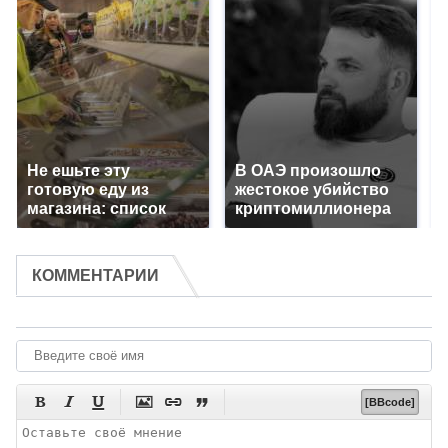
Не ешьте эту
В ОАЭ произошло
готовую еду из
жестокое убийство
магазина: список
криптомиллионера
КОММЕНТАРИИ






[BBcode]