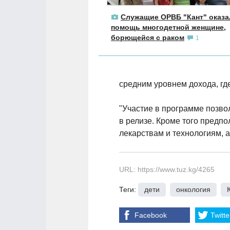
Служащие ОРВБ "Кант" оказа
помощь многодетной женщине,
борющейся с раком
1
средним уровнем дохода, где
"Участие в программе позвол
в релизе. Кроме того предпо
лекарствам и технологиям, 
URL: https://www.tuz.kg/4265
Теги:
дети
,
онкология
,
Facebook
Twitte