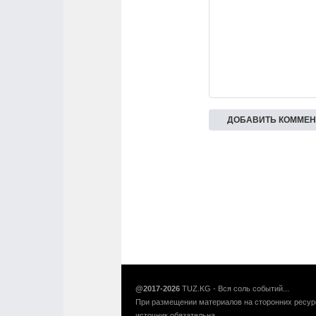
@2017-2026
TUZ.KG - Вся соль событий...
При размещении материалов на сторонних ресур
источник обязательна.