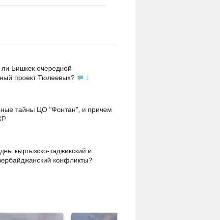
 ли Бишкек очередной
ьный проект Тюлеевых?
1
ные тайны ЦО "Фонтан", и причем
КР
дны кыргызско-таджикский и
зербайджанский конфликты?