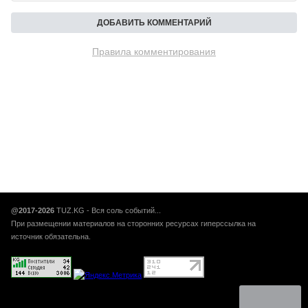
Правила комментирования
@2017-2026
TUZ.KG - Вся соль событий...
При размещении материалов на сторонних ресурсах гиперссылка на
источник обязательна.
Авторынок Кыргызстана, Авто кг, авто кж, купить продать