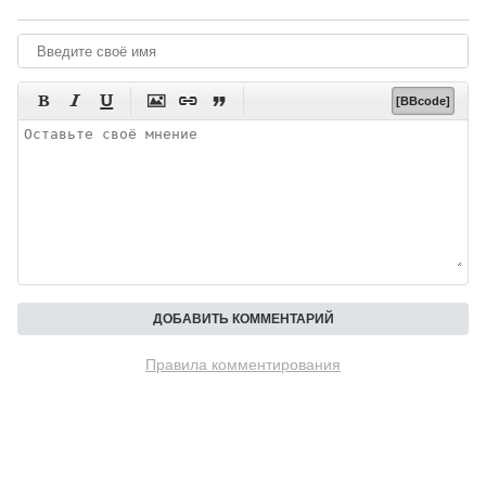






[BBcode]
Правила комментирования