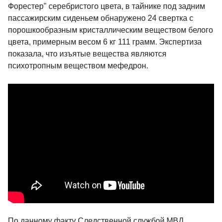
Форестер" серебристого цвета, в тайнике под задним
пассажирским сиденьем обнаружено 24 свертка с
порошкообразным кристаллическим веществом белого
цвета, примерным весом 6 кг 111 грамм. Экспертиза
показала, что изъятые вещества являются
психотропным веществом мефедрон.
По данному факту Следственной службой МВД