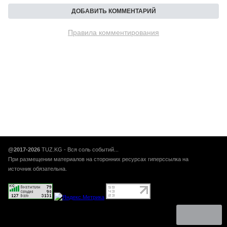
Правила комментирования
@2017-2026
TUZ.KG - Вся соль событий...
При размещении материалов на сторонних ресурсах гиперссылка на
источник обязательна.
Авторынок Кыргызстана, Авто кг, авто кж, купить продать
автомобиль в Бишкеке