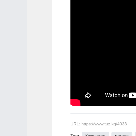
URL: https://www.tuz.kg/4033
Теги:
Казахстан
,
погода
,