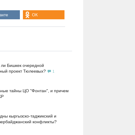
акте
ОК
 ли Бишкек очередной
ьный проект Тюлеевых?
1
ные тайны ЦО "Фонтан", и причем
КР
дны кыргызско-таджикский и
зербайджанский конфликты?