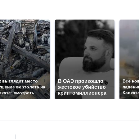
к выглядит место
В ОАЭ произошло
Все но
ушение вертолета на
жестокое убийство
падени
вказе: смотреть
криптомиллионера
Кавказе