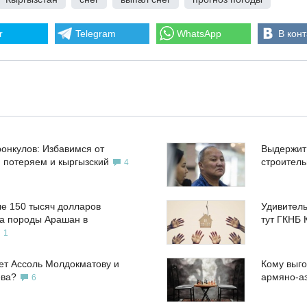
r
Telegram
WhatsApp
В конт
ронкулов: Избавимся от
Выдержит
, потеряем и кыргызский
строител
4
е 150 тысяч долларов
Удивитель
а породы Арашан в
тут ГКНБ 
1
ет Ассоль Молдокматову и
Кому выго
ева?
армяно-а
6