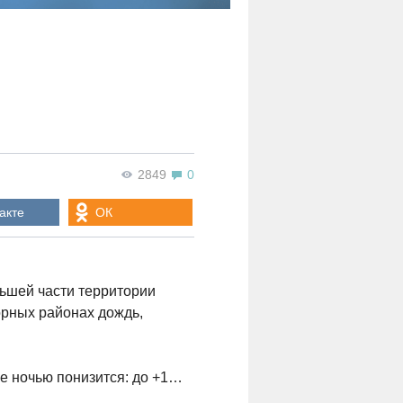
2849
0
акте
ОК
льшей части территории
орных районах дождь,
не ночью понизится: до +1…