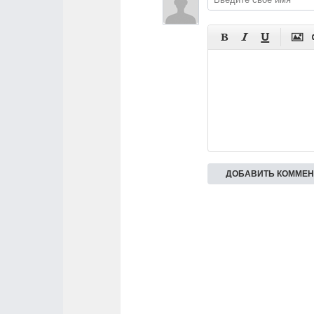



