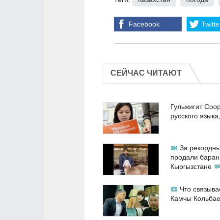
Facebook
Twitte
СЕЙЧАС ЧИТАЮТ
Гульжигит Соо
русского языка
За рекордны
продали баран
Кыргызстане
Что связыва
Камчы Кольба