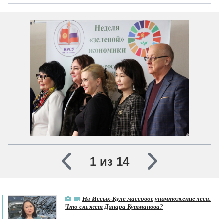
1 из 14
На Иссык-Куле массовое уничтожение леса.
Что скажет Динара Кутманова?