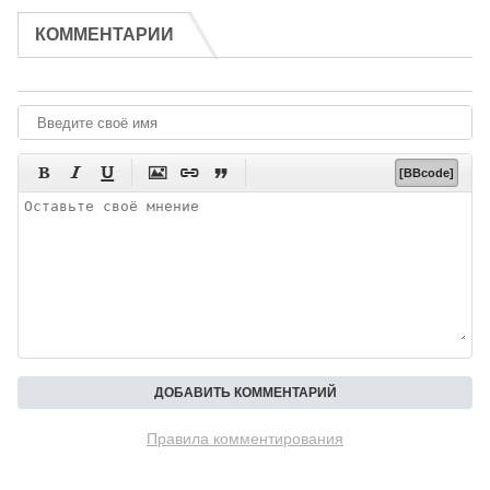
КОММЕНТАРИИ






[BBcode]
Правила комментирования