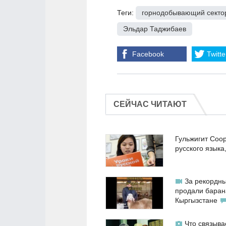
Теги:
горнодобывающий секто
Эльдар Таджибаев
Facebook
Twitte
СЕЙЧАС ЧИТАЮТ
Гульжигит Соо
русского языка
За рекордны
продали баран
Кыргызстане
Что связыва