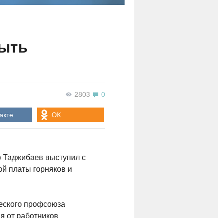
быть
2803
0
акте
ОК
 Таджибаев выступил с
й платы горняков и
ческого профсоюза
я от работников