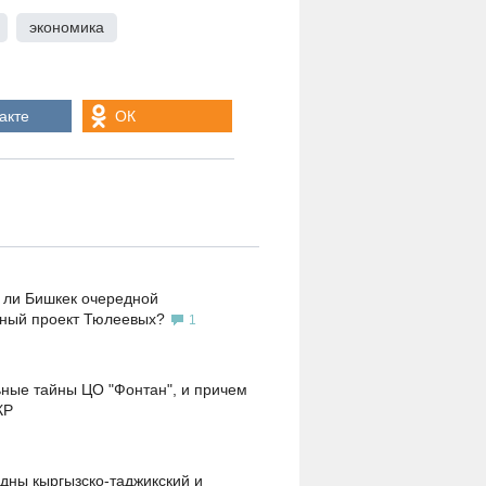
,
экономика
,
акте
ОК
 ли Бишкек очередной
ьный проект Тюлеевых?
1
ные тайны ЦО "Фонтан", и причем
КР
дны кыргызско-таджикский и