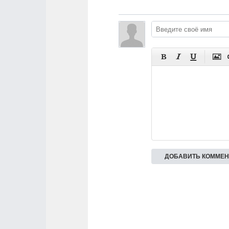



