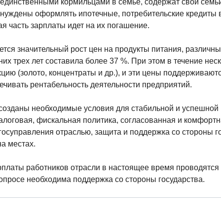
единственными кормильцами в семье, содержат свои семьи
нуждены оформлять ипотечные, потребительские кредиты в
я часть зарплаты идет на их погашение.
тся значительный рост цен на продукты питания, различные
х трех лет составила более 37 %. При этом в течение неск
цию (золото, концентраты и др.), и эти цены поддерживают
чивать рентабельность деятельности предприятий.
 созданы необходимые условия для стабильной и успешно
алоговая, фискальная политика, согласованная и комфорт
госуправления отраслью, защита и поддержка со стороны г
а местах.
платы работников отрасли в настоящее время проводятся 
опросе необходима поддержка со стороны государства.