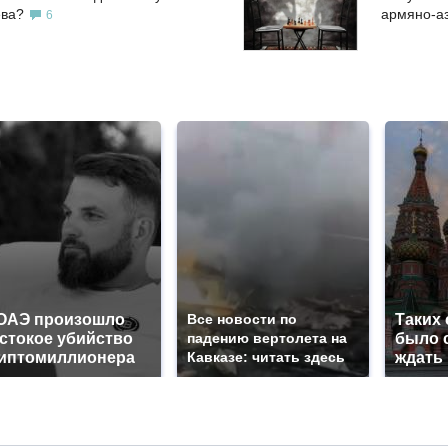
ева?
армяно-а
6
ОАЭ произошло
Все новости по
Таких
стокое убийство
падению вертолета на
было с
иптомиллионера
Кавказе: читать здесь
ждать