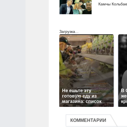
Камчы Кольба
Загрузка...
Не ешьте эту
В 
готовую еду из
же
магазина: список
кр
КОММЕНТАРИИ