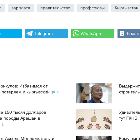
р
,
зарплата
,
правительство
,
профсоюзы
,
Кыргызстан
r
Telegram
WhatsApp
В конт
ронкулов: Избавимся от
Выдержит
, потеряем и кыргызский
строител
4
е 150 тысяч долларов
Удивитель
а породы Арашан в
тут ГКНБ 
1
ет Ассоль Молдокматову и
Кому выго