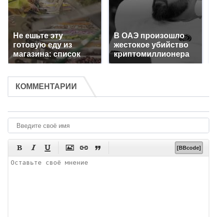
Не ешьте эту
В ОАЭ произошло
готовую еду из
жестокое убийство
магазина: список
криптомиллионера
КОММЕНТАРИИ






[BBcode]