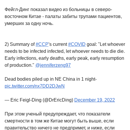
Фейгл-Динг показал видео из больницы в северо-
восточном Китае - палаты забиты трупами пациентов,
умерших за одну ночь.
2) Summary of
#CCP
's current
#COVID
goal: "Let whoever
needs to be infected infected, let whoever needs to die die.
Early infections, early deaths, early peak, early resumption
of production."
@jenniferzeng97
Dead bodies piled up in NE China in 1 night-
pic.twitter.com/nx7DD2DJwN
— Eric Feigl-Ding (@DrEricDing)
December 19, 2022
При этом ученый предупреждает, что показатели
смертности в том же Китае могут быть выше, если
правительство ничего не предпримет, и ниже, если