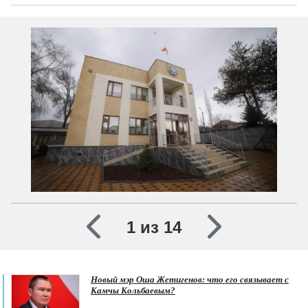
1 из 14
Новый мэр Оша Жетигенов: что его связывает с
Камчы Кольбаевым?