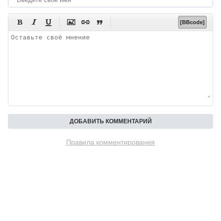






[BBcode]
Правила комментирования