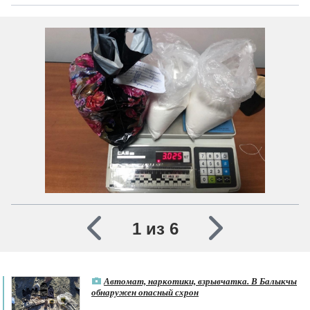
1 из 6
Автомат, наркотики, взрывчатка. В Балыкчы
обнаружен опасный схрон