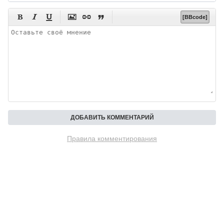






[BBcode]
Правила комментирования