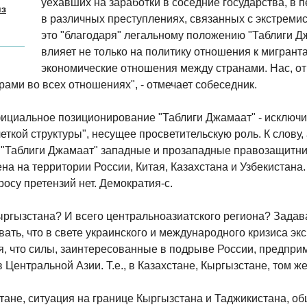
уехавших на заработки в соседние государства, в
из
в различных преступлениях, связанных с экстреми
это "благодаря" легальному положению "Таблиги Дж
влияет не только на политику отношения к мигранта
экономические отношения между странами. Нас, от
ми во всех отношениях", - отмечает собеседник.
фициальное позиционирование "Таблиги Джамаат" - исключи
 четкой структуры", несущее просветительскую роль. К слову
 "Таблиги Джамаат" западные и прозападные правозащитник
на на территории России, Китая, Казахстана и Узбекистана.
росу претензий нет. Демократия-с.
ыргызстана? И всего центральноазиатского региона? Задав
вать, что в свете украинского и международного кризиса э
, что силы, заинтересованные в подрыве России, предпри
 Центральной Азии. Т.е., в Казахстане, Кыргызстане, том ж
тане, ситуация на границе Кыргызстана и Таджикистана, о