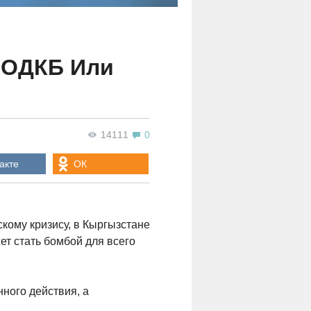
я ОДКБ Или
14111
0
акте
ОК
кому кризису, в Кыргызстане
ет стать бомбой для всего
ного действия, а