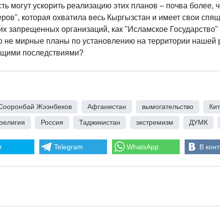
ь могут ускорить реализацию этих планов – почва более, ч
еров", которая охватила весь Кыргызстан и имеет свои спящ
ких запрещенных организаций, как "Исламское Государство"
о не мирные планы по установлению на территории нашей 
ющими последствиями?
Сооронбай Жээнбеков
,
Афганистан
,
вымогательство
,
Ки
религия
,
Россия
,
Таджикистан
,
экстремизм
,
ДУМК
,
r
Telegram
WhatsApp
В конт