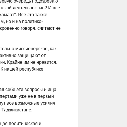
 первую очередь подозревают
стской деятельностью? И все
амаат". Все это также
м, но и на политико-
кровенно говоря, считают не
тельно миссионерское, как
, активно защищают от
и. Крайне им не нравится,
 К нашей республике,
ая себе эти вопросы и ища
кспертами уже не в первый
мут все возможные усилия
е Таджикистане.
бщая политическая и