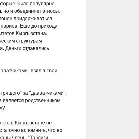
которые было популярно
т, но и объединяет этносы,
клонен придерживаться
енариев. Еще до прихода
итетов Кыргызстана.
ческим структурам
я. Деньги отдавались
ааватчиками" взял в свои
трящего" за "дааватчиками",
ев является родственником
ах?
и кто в Кыргызстане не
статочно вспомнить, что во
жаны члены "Таблиги