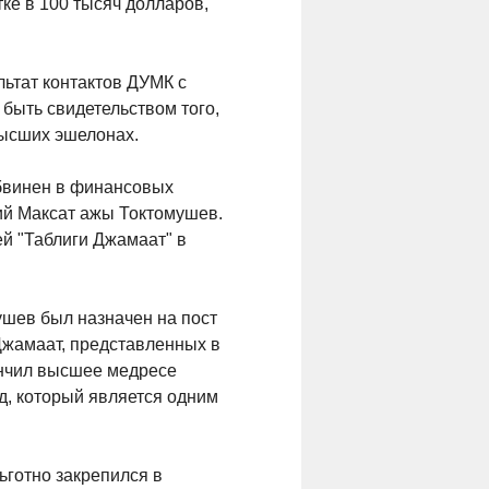
ке в 100 тысяч долларов,
льтат контактов ДУМК с
 быть свидетельством того,
высших эшелонах.
обвинен в финансовых
ий Максат ажы Токтомушев.
й "Таблиги Джамаат" в
ушев был назначен на пост
Джамаат, представленных в
ончил высшее медресе
д, который является одним
ьготно закрепился в