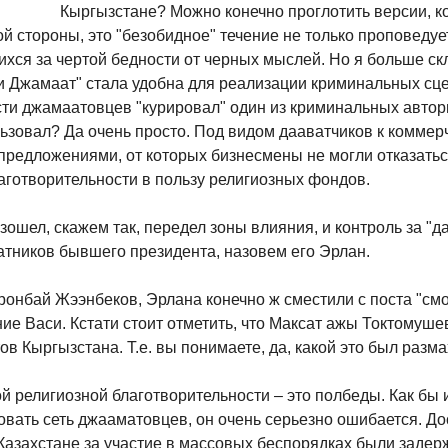
Кыргызстане? Можно конечно проглотить версии, 
ной стороны, это "безобидное" течение не только проповедуе
ихся за чертой бедности от черных мыслей. Но я больше с
ги Джамаат" стала удобна для реализации криминальных сц
ти джамаатовцев "курировал" один из криминальных автор
льзовал? Да очень просто. Под видом дааватчиков к коммер
редложениями, от которых бизнесмены не могли отказатьс
аготворительности в пользу религиозных фондов.
ошел, скажем так, передел зоны влияния, и контроль за "д
атников бывшего президента, назовем его Эрлан.
ронбай Жээнбеков, Эрлана конечно ж сместили с поста "смо
ние Васи. Кстати стоит отметить, что Максат ажы Токтомуш
в Кыргызстана. Т.е. вы понимаете, да, какой это был разм
ой религиозной благотворительности – это полбеды. Как бы 
овать сеть джааматовцев, он очень серьезно ошибается. До
Казахстане за участие в массовых беспорядках были задер