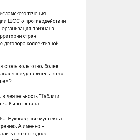
 исламского течения
нции ШОС о противодействии
а организация признана
ерритории стран,
ю договора коллективной
я столь вольготно, более
лавлял представитель этого
ущем?
 в деятельность "Таблиги
шка Кыргызстана.
Ка. Руководство муфтията
трению. А именно –
али за это выгодное