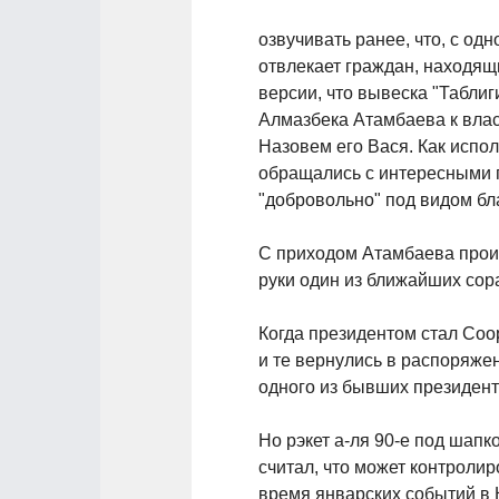
озвучивать ранее, что, с од
отвлекает граждан, находящ
версии, что вывеска "Табли
Алмазбека Атамбаева к влас
Назовем его Вася. Как испо
обращались с интересными п
"добровольно" под видом бл
С приходом Атамбаева произ
руки один из ближайших сор
Когда президентом стал Соо
и те вернулись в распоряже
одного из бывших президенто
Но рэкет а-ля 90-е под шапк
считал, что может контролир
время январских событий в 