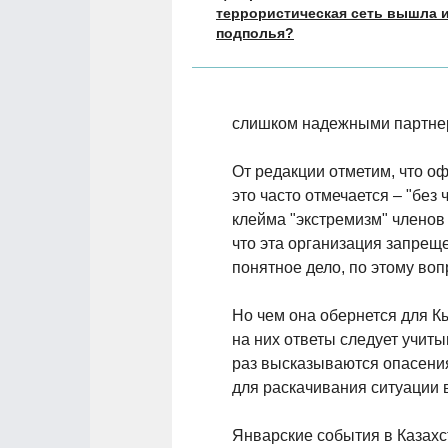
террористическая сеть вышла 
подполья?
слишком надежными партнера
От редакции отметим, что о
это часто отмечается – "без
клейма "экстремизм" членов
что эта организация запреще
понятное дело, по этому воп
Но чем она обернется для К
на них ответы следует учиты
раз высказываются опасения
для раскачивания ситуации в
Январские события в Казахс