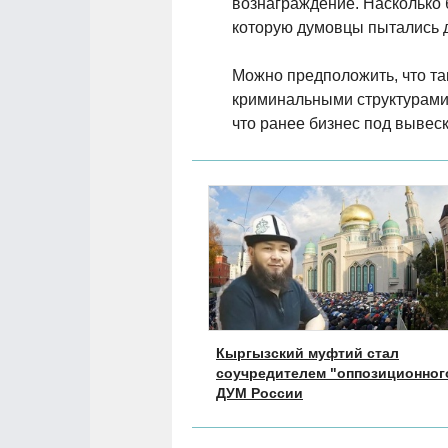
вознаграждение. Насколько б
которую думовцы пытались д
Можно предположить, что та
криминальными структурами.
что ранее бизнес под вывес
Кыргызский муфтий стал
соучредителем "оппозиционног
ДУМ России