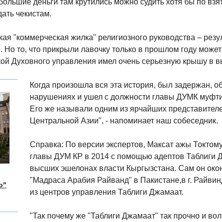
ольшие деньги там крутились можно судить хотя бы по взят
ать чекистам.
кая "коммерческая жилка" религиозного руководства – резу
 Но то, что прикрыли лавочку только в прошлом году может
кой Духовного управления имел очень серьезную крышу в 
Когда произошла вся эта история, был задержан, 
нарушениях и ушел с должности главы ДУМК муфт
Его же называли одним из ярчайших представителе
Центральной Азии", - напоминает наш собеседник.
Справка: По версии экспертов, Максат ажы Токтом
главы ДУМ КР в 2014 с помощью адептов Таблиги 
высших эшелонах власти Кыргызстана. Сам он ок
"Мадраса Арабия Райванд" в Пакистане,в г. Райвин
о"
из центров управления Таблиги Джамаат.
"Так почему же "Таблиги Джамаат" так прочно и вол