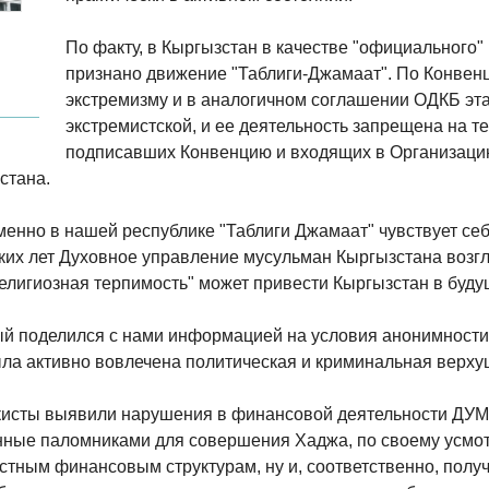
По факту, в Кыргызстан в качестве "официального"
признано движение "Таблиги-Джамаат". По Конве
экстремизму и в аналогичном соглашении ОДКБ эт
экстремистской, и ее деятельность запрещена на т
подписавших Конвенцию и входящих в Организаци
стана.
именно в нашей республике "Таблиги Джамаат" чувствует себ
ьких лет Духовное управление мусульман Кыргызстана возг
религиозная терпимость" может привести Кыргызстан в буд
ый поделился с нами информацией на условия анонимности,
ла активно вовлечена политическая и криминальная верху
екисты выявили нарушения в финансовой деятельности ДУМ
енные паломниками для совершения Хаджа, по своему усмо
тным финансовым структурам, ну и, соответственно, получ