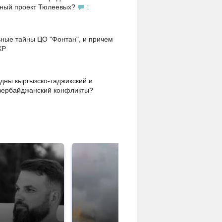
ьный проект Тюлеевых?
1
ные тайны ЦО "Фонтан", и причем
КР
дны кыргызско-таджикский и
зербайджанский конфликты?