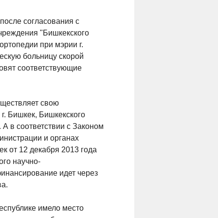
 после согласования с
учреждения "Бишкекского
ортопедии при мэрии г.
ескую больницу скорой
овят соответствующие
уществляет свою
г. Бишкек, Бишкекского
 А в соответствии с Законом
министрации и органах
к от 12 декабря 2013 года
ого научно-
 финансирование идет через
а.
республике имело место