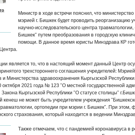
то
Министр в ходе встречи пояснил, что министерство
мэрией г. Бишкек будет проводить реорганизацию 
научно-исследовательского центра травматологии, 
Бишкек" путем преобразования в городскую клинич
помощи. В данное время юристы Минздрава КР гот
Центра.
ии является то, что в настоящий момент данный Центр ос
принятого трехстороннего соглашения учредителей: Мэрией 
в и Министерства здравоохранения Кыргызской Республики.
0 октября 2021 года № 123 "О местной государственной ад
Закона Кыргызской Республики "О статусе столицы" г.Бишке
й кенеш не может быть учредителем учреждения "Бишкекск
травматологии, ортопедии при мэрии г. Бишкек". При этом,
ского страхования, который находится в ведении Минздрав
Также отмечаем, что с пандемией коронавируса в 