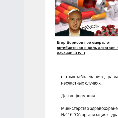
Егор Борисов про смерть от
антибиотиков и роль алкоголя 
лечении COVID
острых заболеваниях, травм
несчастных случаях.
Для информации:
Министерство здравоохранен
№116 "Об организациях здра