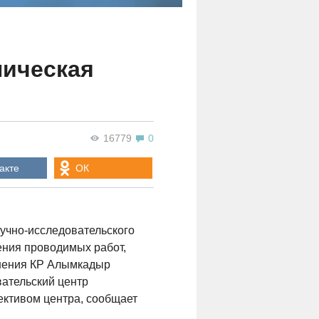
ническая
16779
0
акте
ОК
учно-исследовательского
ения проводимых работ,
анения КР Алымкадыр
ательский центр
ективом центра, сообщает