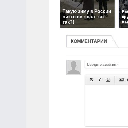
Такую зиму в России
Ка
никто не ждал: как
кр
так?!
Ка
КОММЕНТАРИИ



