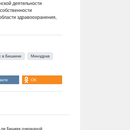
нской деятельности
 собственности
области здравоохранения,
с в Бишкеке
,
Минздрав
,
акте
ОК
 ли Бишкек очередной