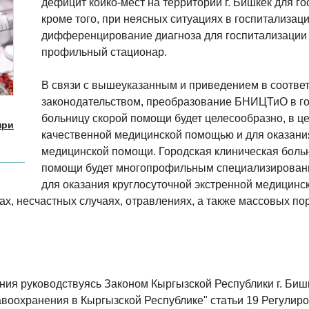
дефицит койко-мест на территории г. Бишкек для г
кроме того, при неясных ситуациях в госпитализа
дифференцирование диагноза для госпитализации
профильный стационар.
В связи с вышеуказанным и приведением в соотве
законодательством, преобразование БНИЦТиО в г
больницу скорой помощи будет целесообразно, в ц
при
качественной медицинской помощью и для оказания
медицинской помощи. Городская клиническая боль
помощи будет многопрофильным специализирован
для оказания круглосуточной экстренной медицин
ах, несчастных случаях, отравлениях, а также массовых по
ия руководствуясь Законом Кыргызской Республики г. Бишке
воохранения в Кыргызской Республике" статьи 19 Регулир