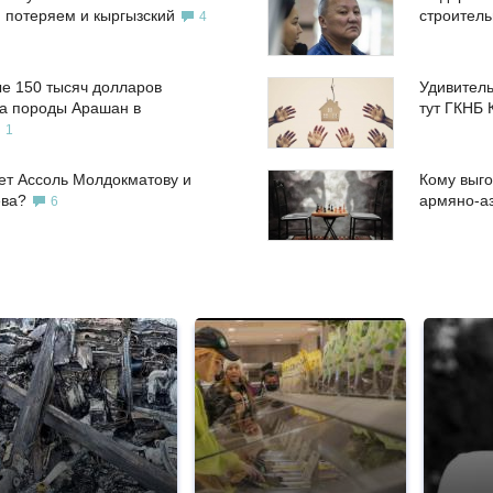
, потеряем и кыргызский
строител
4
е 150 тысяч долларов
Удивитель
а породы Арашан в
тут ГКНБ 
1
ет Ассоль Молдокматову и
Кому выго
ева?
армяно-а
6