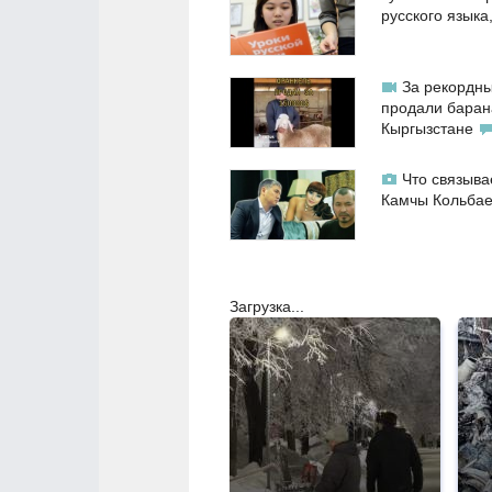
русского языка
За рекордны
продали баран
Кыргызстане
Что связыва
Камчы Кольба
Загрузка...