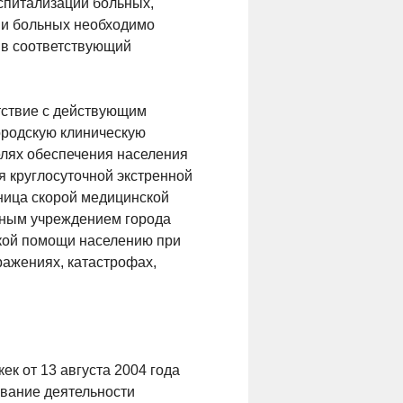
оспитализации больных,
ции больных необходимо
 в соответствующий
тствие с действующим
ородскую клиническую
елях обеспечения населения
 круглосуточной экстренной
ница скорой медицинской
ным учреждением города
ской помощи населению при
ражениях, катастрофах,
к от 13 августа 2004 года
ование деятельности