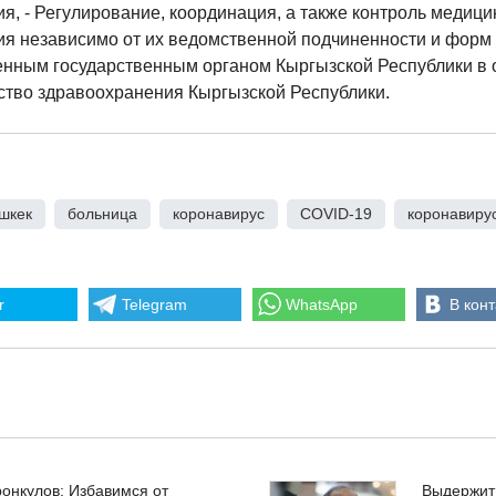
я, - Регулирование, координация, а также контроль медици
ия независимо от их ведомственной подчиненности и форм
нным государственным органом Кыргызской Республики в 
ство здравоохранения Кыргызской Республики.
шкек
,
больница
,
коронавирус
,
COVID-19
,
коронавиру
r
Telegram
WhatsApp
В конт
ронкулов: Избавимся от
Выдержит