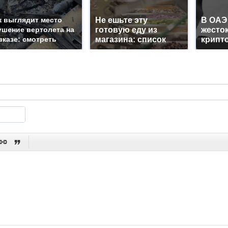
к выглядит место
Не ешьте эту
В ОАЭ
ушение вертолета на
готовую еду из
жесто
вказе: смотреть
магазина: список
крипт

