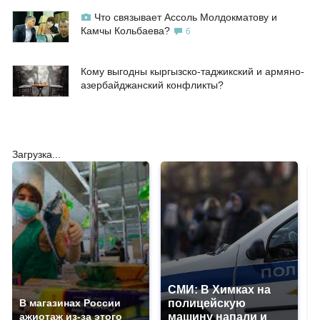
Что связывает Ассоль Молдокматову и
Камчы Кольбаева?
6
Кому выгодны кыргызско-таджикский и армяно-
азербайджанский конфликты?
Загрузка...
СМИ: В Химках на
В магазинах России
полицейскую
ажиотаж из-за этого
машину напали и