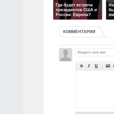
Где будет встреча
На
президентов США и
бы
России: Европа?
ми
КОММЕНТАРИИ



