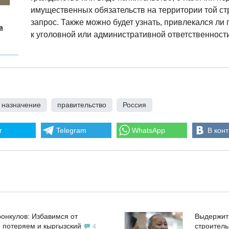
имущественных обязательств на территории той ст
запрос. Также можно будет узнать, привлекался ли 
а
к уголовной или административной ответственности
назначение
,
правительство
,
Россия
r
Telegram
WhatsApp
В конт
ронкулов: Избавимся от
Выдержит
, потеряем и кыргызский
строител
4