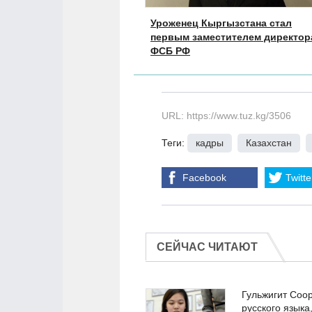
Уроженец Кыргызстана стал
первым заместителем директор
ФСБ РФ
URL: https://www.tuz.kg/3506
Теги:
кадры
,
Казахстан
,
Facebook
Twitte
СЕЙЧАС ЧИТАЮТ
Гульжигит Соо
русского языка