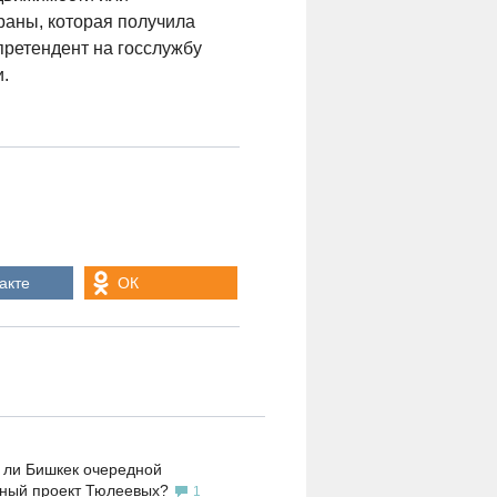
раны, которая получила
претендент на госслужбу
.
акте
ОК
 ли Бишкек очередной
ьный проект Тюлеевых?
1