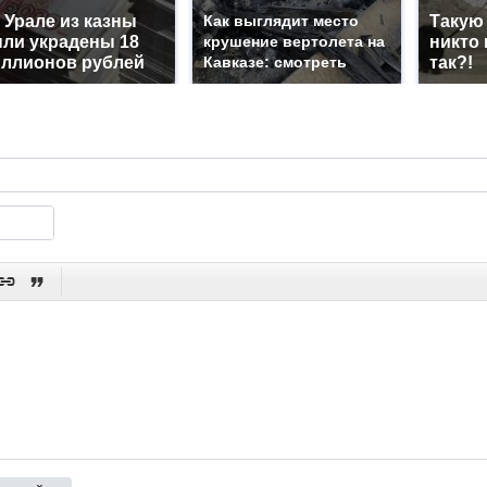
 Урале из казны
Как выглядит место
Такую
ли украдены 18
крушение вертолета на
никто 
ллионов рублей
Кавказе: смотреть
так?!

