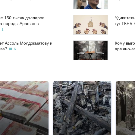
е 150 тысяч долларов
Удивитель
а породы Арашан в
тут ГКНБ 
1
ет Ассоль Молдокматову и
Кому выго
ева?
армяно-а
6