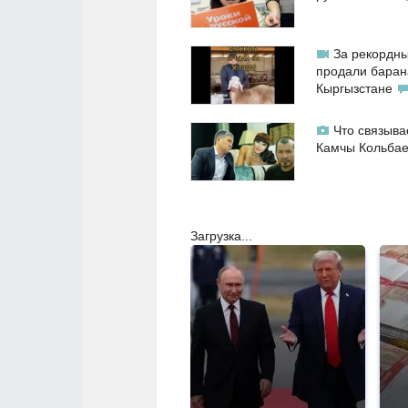
За рекордны
продали баран
Кыргызстане
Что связыва
Камчы Кольба
Загрузка...