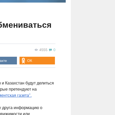
обмениваться
4555
0
акте
ОК
 и Казахстан будут делиться
орые претендуют на
ентская газета".
 у друга информацию о
едвижимости или