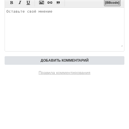






[BBcode]
Правила комментирования