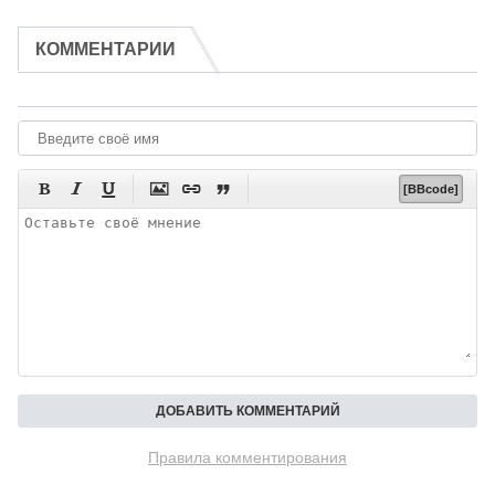
КОММЕНТАРИИ






[BBcode]
Правила комментирования