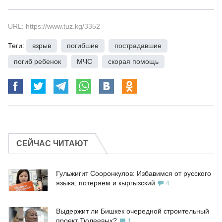
URL: https://www.tuz.kg/3352
Теги:
взрыв
,
погибшие
,
пострадавшие
,
погиб ребенок
,
МЧС
,
скорая помощь
СЕЙЧАС ЧИТАЮТ
Гульжигит Сооронкулов: Избавимся от русского
языка, потеряем и кыргызский
4
Выдержит ли Бишкек очередной строительный
проект Тюлеевых?
1