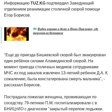
Информацию
TUZ.KG
подтвердил Заведующий
отделением реанимации столичной скорой помощи
Егор Борисов.
Видео взрыва в доме в Ново-Павловке, где
торговали бензином
"Еще до приезда Бишкекской скорой был эвакуирован
один ребёнок силами Аламединской скорой. На
момент приезда столичных медиков сотрудниками
МЧС из под завалов извлечен 13-летний ребенок Д.А. К
сожалению, была констатирована смерть мальчика", -
рассказал Борисов.
Пострадала пожилая женщина, проживающая по
соседству. 79-летнюю П.М. госпитализировали с в
БНИЦтИО с диагнозом "закрытый перелом лодыжки.