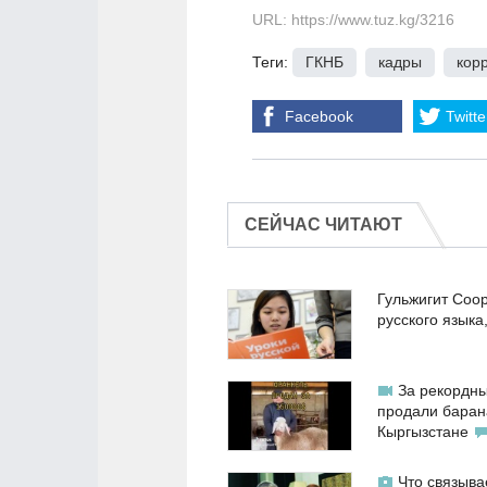
URL: https://www.tuz.kg/3216
Теги:
ГКНБ
,
кадры
,
кор
Facebook
Twitte
СЕЙЧАС ЧИТАЮТ
Гульжигит Соо
русского языка
За рекордны
продали баран
Кыргызстане
Что связыва