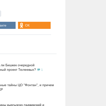
акте
ОК
 ли Бишкек очередной
ьный проект Тюлеевых?
1
ные тайны ЦО "Фонтан", и причем
КР
дны кыргызско-таджикский и