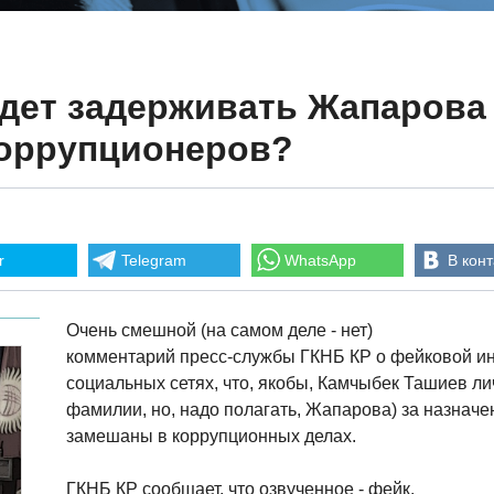
дет задерживать Жапарова
коррупционеров?
r
Telegram
WhatsApp
В конт
Очень смешной (на самом деле - нет)
комментарий пресс-службы ГКНБ КР о фейковой и
социальных сетях, что, якобы, Камчыбек Ташиев ли
фамилии, но, надо полагать, Жапарова) за назначе
замешаны в коррупционных делах.
ГКНБ КР сообщает, что озвученное - фейк.