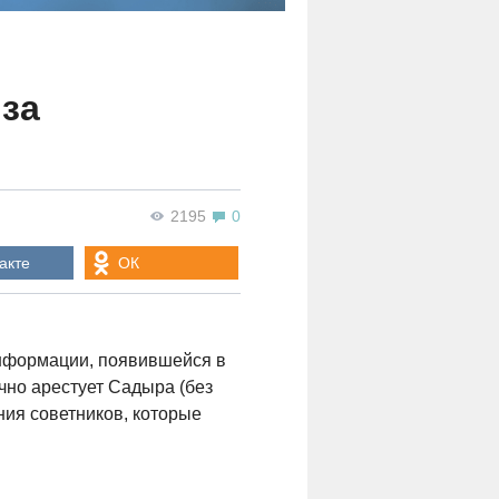
 за
2195
0
акте
ОК
нформации, появившейся в
чно арестует Садыра (без
ния советников, которые