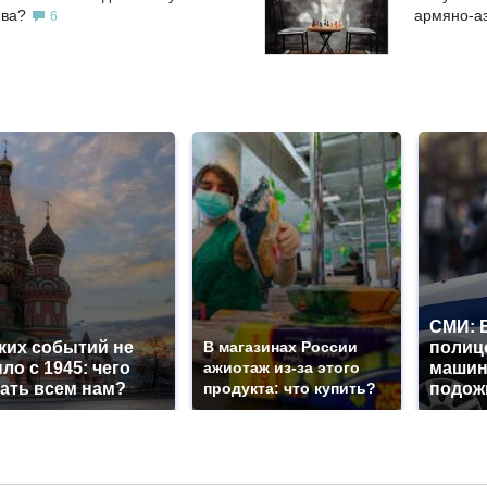
ева?
армяно-а
6
СМИ: 
ких событий не
В магазинах России
полиц
ло с 1945: чего
ажиотаж из-за этого
машин
ать всем нам?
продукта: что купить?
подож