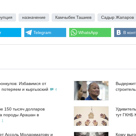
рупция
,
назначение
,
Камчыбек Ташиев
,
Садыр Жапаров
r
Telegram
WhatsApp
В конт
ронкулов: Избавимся от
Выдержит
, потеряем и кыргызский
строител
4
е 150 тысяч долларов
Удивитель
а породы Арашан в
тут ГКНБ 
1
ет Ассоль Молдокматову и
Кому выго