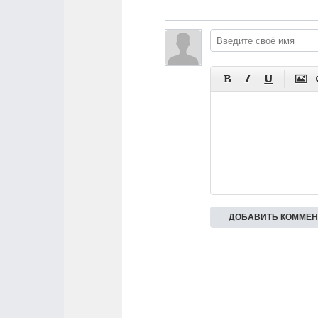



