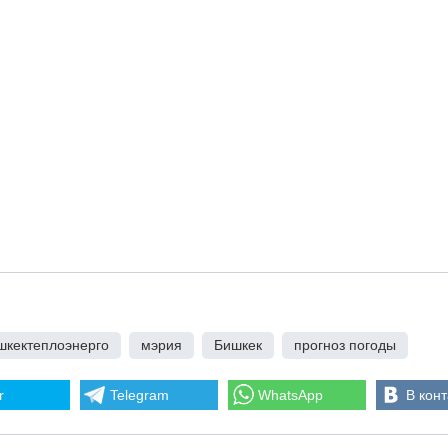
шкектеплоэнерго
,
мэрия
,
Бишкек
,
прогноз погоды
r
Telegram
WhatsApp
В конт