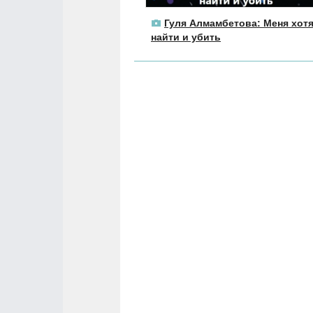
Гуля Алмамбетова: Меня хот
найти и убить