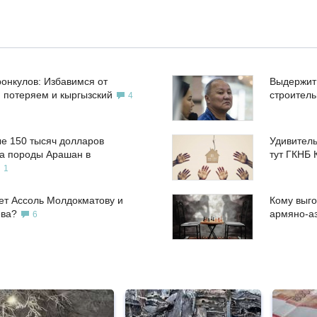
ронкулов: Избавимся от
Выдержит
, потеряем и кыргызский
строител
4
е 150 тысяч долларов
Удивитель
а породы Арашан в
тут ГКНБ 
1
ет Ассоль Молдокматову и
Кому выго
ева?
армяно-а
6