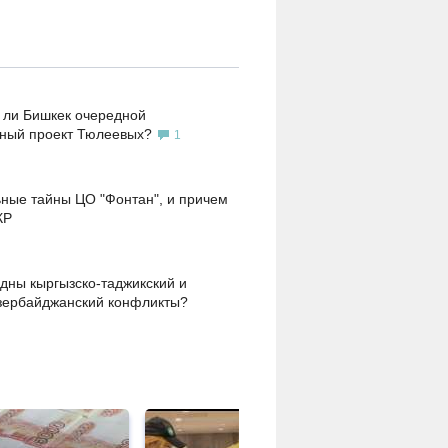
 ли Бишкек очередной
ьный проект Тюлеевых?
1
ные тайны ЦО "Фонтан", и причем
КР
дны кыргызско-таджикский и
зербайджанский конфликты?