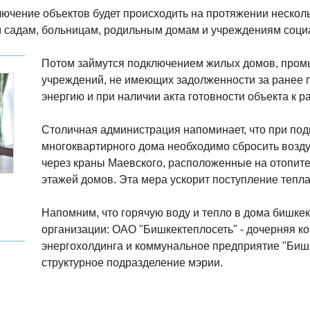
лючение объектов будет происходить на протяжении нескол
м садам, больницам, родильным домам и учреждениям соци
Потом займутся подключением жилых домов, про
учреждений, не имеющих задолженности за ранее 
энергию и при наличии акта готовности объекта к р
Столичная администрация напоминает, что при по
многоквартирного дома необходимо сбросить возду
через краны Маевского, расположенные на отопит
этажей домов. Эта мера ускорит поступление тепла
Напомним, что горячую воду и тепло в дома бишке
организации: ОАО "Бишкектеплосеть" - дочерняя к
энергохолдинга и коммунальное предприятие "Бишк
структурное подразделение мэрии.