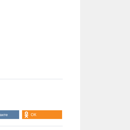
акте
ОК