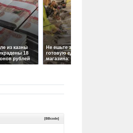
ле из казны
Не ешьте эту
В ОАЭ пр
украдены 18
готовую еду из
жестокое 
онов рублей
магазина: список
криптоми
[BBcode]