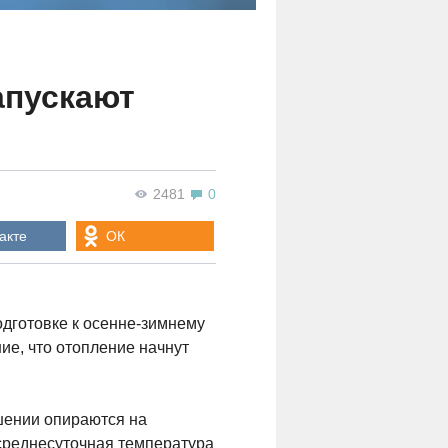
апускают
2481
0
акте
ОК
одготовке к осенне-зимнему
е, что отопление начнут
шении опираются на
 среднесуточная температура