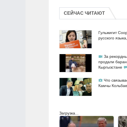
СЕЙЧАС ЧИТАЮТ
Гульжигит Соо
русского языка
За рекордны
продали баран
Кыргызстане
Что связыва
Камчы Кольба
Загрузка...