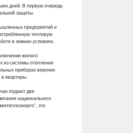
ьких дней. В первую очередь
альной защиты.
мышленных предприятий и
потребленную тепловую
аботе в зимних условиях.
дключении жилого
х из системы отопления
ельных приборах верхних
 в квартиры.
кчан подают две
омпания национального
ектеплоэнерго", это