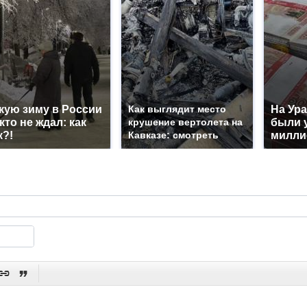
кую зиму в России
Как выглядит место
На Ура
кто не ждал: как
крушение вертолета на
были 
к?!
Кавказе: смотреть
милли

