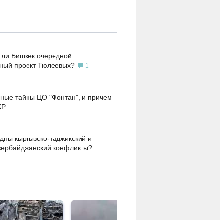
 ли Бишкек очередной
ьный проект Тюлеевых?
1
ные тайны ЦО "Фонтан", и причем
КР
дны кыргызско-таджикский и
зербайджанский конфликты?