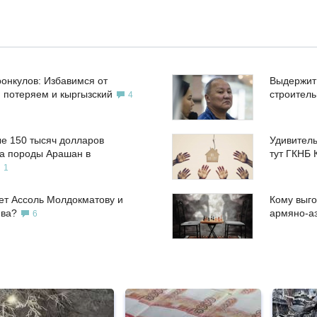
ронкулов: Избавимся от
Выдержит
, потеряем и кыргызский
строител
4
е 150 тысяч долларов
Удивитель
а породы Арашан в
тут ГКНБ 
1
ет Ассоль Молдокматову и
Кому выго
ева?
армяно-а
6