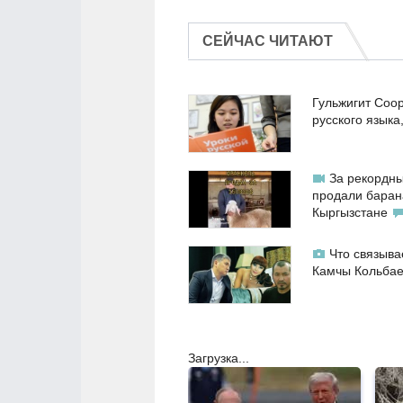
СЕЙЧАС ЧИТАЮТ
Гульжигит Соо
русского языка
За рекордны
продали баран
Кыргызстане
Что связыва
Камчы Кольба
Загрузка...