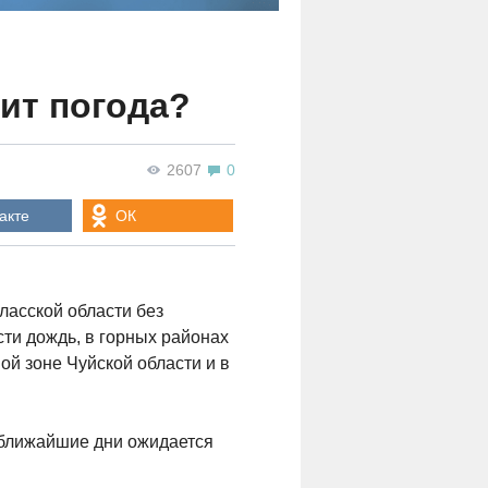
вит погода?
2607
0
акте
ОК
аласской области без
ти дождь, в горных районах
ной зоне Чуйской области и в
 ближайшие дни ожидается