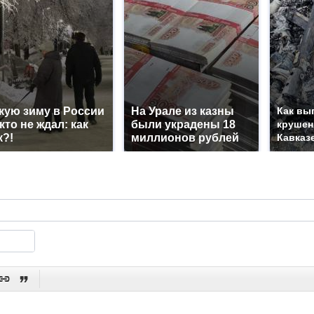
кую зиму в России
На Урале из казны
Как вы
кто не ждал: как
были украдены 18
крушен
к?!
миллионов рублей
Кавказ

