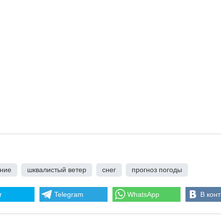
ние
,
шквалистый ветер
,
снег
,
прогноз погоды
r
Telegram
WhatsApp
В конт