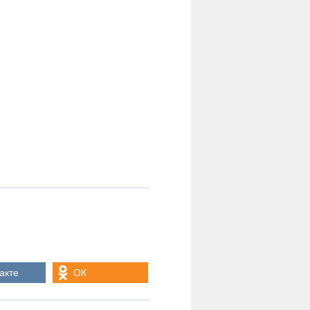
акте
ОК