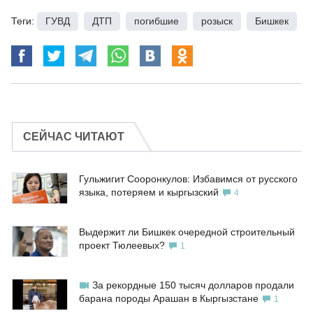
Теги:
ГУВД
,
ДТП
,
погибшие
,
розыск
,
Бишкек
СЕЙЧАС ЧИТАЮТ
Гульжигит Сооронкулов: Избавимся от русского
языка, потеряем и кыргызский
4
Выдержит ли Бишкек очередной строительный
проект Тюлеевых?
1
За рекордные 150 тысяч долларов продали
барана породы Арашан в Кыргызстане
1