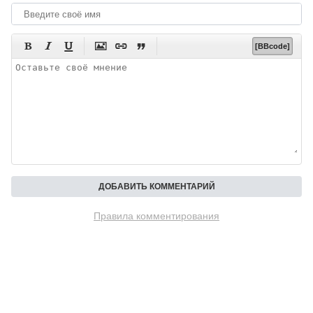






[BBcode]
Правила комментирования