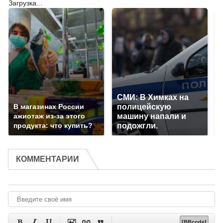
Загрузка...
СМИ: В Химках на
В магазинах России
полицейскую
ажиотаж из-за этого
машину напали и
продукта: что купить?
подожгли.
КОММЕНТАРИИ






[BBcode]