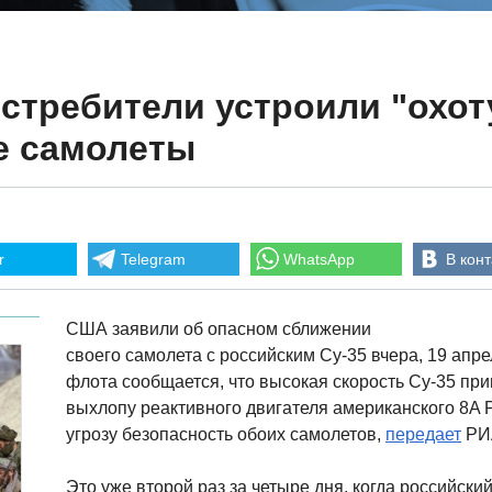
стребители устроили "охот
е самолеты
r
Telegram
WhatsApp
В конт
США заявили об опасном сближении
своего самолета с российским Су-35 вчера, 19 апре
флота сообщается, что высокая скорость Су-35 при
выхлопу реактивного двигателя американского 8A P
угрозу безопасность обоих самолетов,
передает
РИ
Это уже второй раз за четыре дня, когда российский