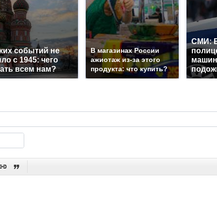
СМИ: 
ких событий не
В магазинах России
полиц
ло с 1945: чего
ажиотаж из-за этого
машин
ать всем нам?
продукта: что купить?
подож

