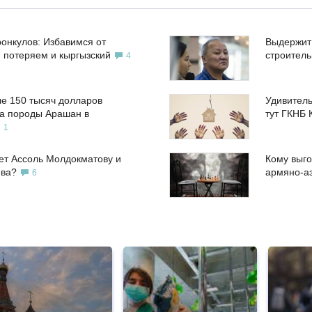
ронкулов: Избавимся от
Выдержит
, потеряем и кыргызский
строител
4
е 150 тысяч долларов
Удивитель
а породы Арашан в
тут ГКНБ 
1
ет Ассоль Молдокматову и
Кому выго
ева?
армяно-а
6