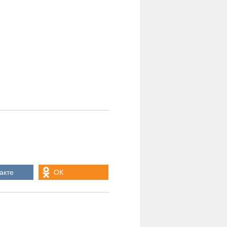
акте
ОК