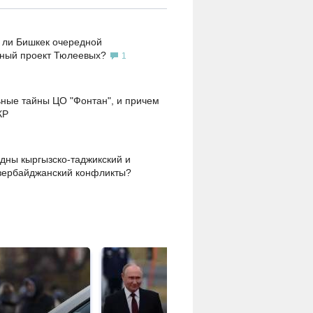
 ли Бишкек очередной
ьный проект Тюлеевых?
1
ные тайны ЦО "Фонтан", и причем
КР
дны кыргызско-таджикский и
зербайджанский конфликты?