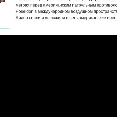
метрах перед американским патрульным противол
Poseidon в международном воздушном пространст
Видео сняли и выложили в сеть американские воен