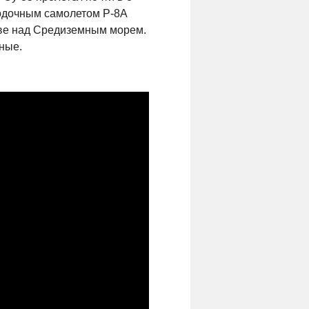
одочным самолетом P-8A
ве над Средиземным морем.
ные.