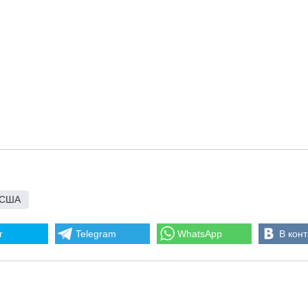
США
r
Telegram
WhatsApp
В конт