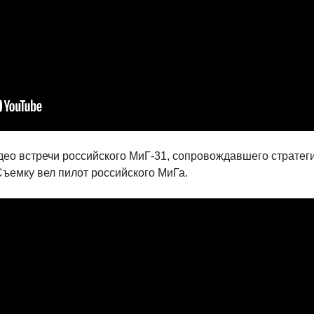
идео встречи российского МиГ-31, сопровождавшего страте
Съемку вел пилот российского МиГа.