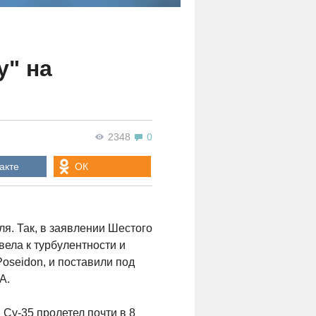
у" на
2348
0
акте
ОК
ля. Так, в заявлении Шестого
вела к турбулентности и
oseidon, и поставили под
А.
 Су-35 пролетел почти в 8