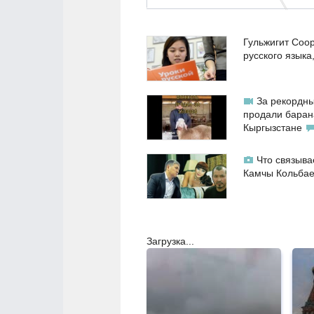
Гульжигит Соо
русского языка
За рекордны
продали баран
Кыргызстане
Что связыва
Камчы Кольба
Загрузка...