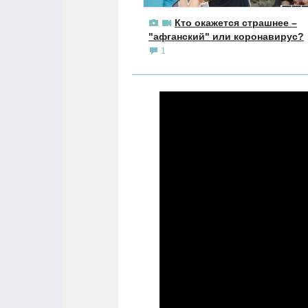
Кто окажется страшнее –
"афганский" или коронавирус?
1