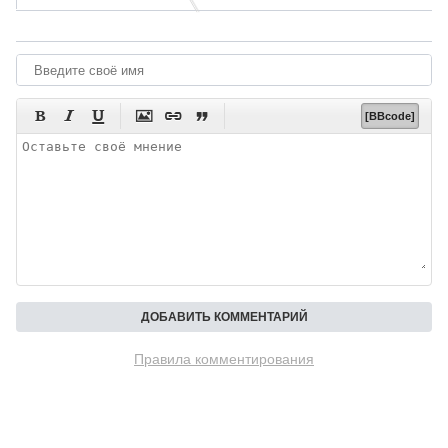






[BBcode]
Правила комментирования