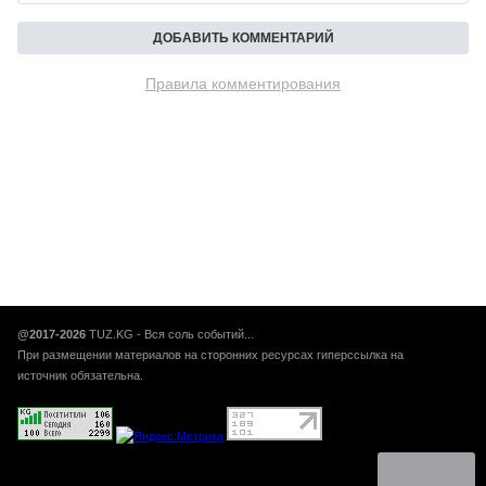
Правила комментирования
@2017-2026
TUZ.KG - Вся соль событий...
При размещении материалов на сторонних ресурсах гиперссылка на
источник обязательна.
Авторынок Кыргызстана, Авто кг, авто кж, купить продать