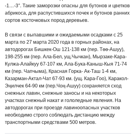
-1…-3°. Такие заморозки опасны для бутонов и цветков
абрикоса, для распустившихся почек и бутонов ранних
сортов косточковых пород деревьев.
В связи с выпавшими и ожидаемыми осадками с 25
марта по 27 марта 2020 года в горных районах, на
автодорогах Бишкек-Ош 121-138 км (пер. Төө-Ашуу),
198-255 км (пер. Ала-Бел, ущ.Чычкан), Мырзаке-Кара-
Кулжа-Алайкуу 67-107 км, Ала-Бука-Каныш-Кыя 71-74
км (пер. Чапчыма), Красная Горка- Ак-Таш 1-4 км,
Казарман-Актал-Чат 67-93 км. (ущ. Кара-Гоо), Каракол-
Эңилчек 64-90 км (пер.Чоң-Ашуу) сохраняется сход
снежных лавин, снежные заносы и на некоторых
участках снежный накат и гололедные явления. На
автодорогах при проезде лавиноопасных участков
необходимо строго соблюдать дистанцию между
транспортными средствами 500 метров.