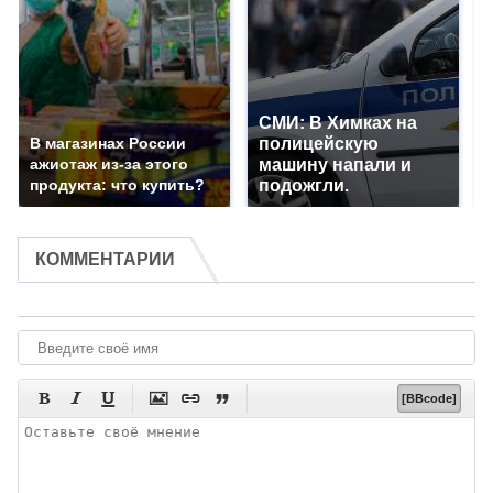
СМИ: В Химках на
В магазинах России
полицейскую
ажиотаж из-за этого
машину напали и
продукта: что купить?
подожгли.
КОММЕНТАРИИ






[BBcode]