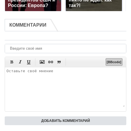
России: Европа?
так?!
КОММЕНТАРИИ






[BBcode]