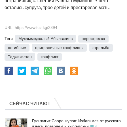
пограничник, 41-летний Равшан Муминов. У него
остались супруга, трое детей и престарелая мать.
URL: https://www.tuz.kg/2394
Теги:
Мухаммедкалый Абылгазиев
,
перестрелка
,
погибшие
,
приграничные конфликты
,
стрельба
,
Таджикистан
,
конфликт
СЕЙЧАС ЧИТАЮТ
Гульжигит Сооронкулов: Избавимся от русского
языка, потеряем и кыргызский
4