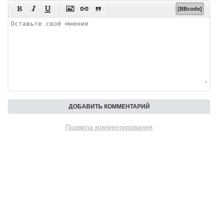






[BBcode]
Правила комментирования