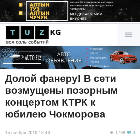
Долой фанеру! В сети
возмущены позорным
концертом КТРК к
юбилею Чокморова
15 ноября 2019 18:46
1798
0