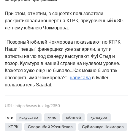
При этом, отметим, в соцсетях пользователи
раскритиковали концерт на КТРК, приуроченный к 80-
летнему юбилею Чокморова.
"Позорный юбилей Чокморова показывают по КТРК.
Наши "певцы" фанерщики уже запарили, а тут и
артисты нагло под фанеру выступают. Фу! Стыд и
позор. Культура в нашей стране на нулевом уровне.
Кажется хуже еще не бывало...Как можно было так
опозорить имя Чокморова?",
написала
в twitter
пользователь Saadat.
URL: https://www.tuz.kg/2350
Теги:
искусство
,
кино
,
юбилей
,
культура
,
КТРК
,
Сооронбай Жээнбеков
,
Суймонкул Чокморов