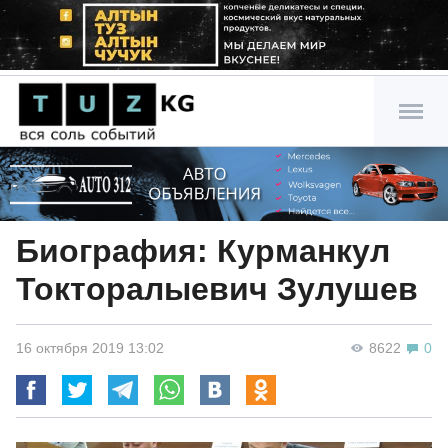
Биография: Курманкул
Токторалыевич Зулушев
16 октября 2019 13:02
8622
0