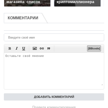
магазина: список
криптомиллионера
КОММЕНТАРИИ






[BBcode]
Правила комментирования