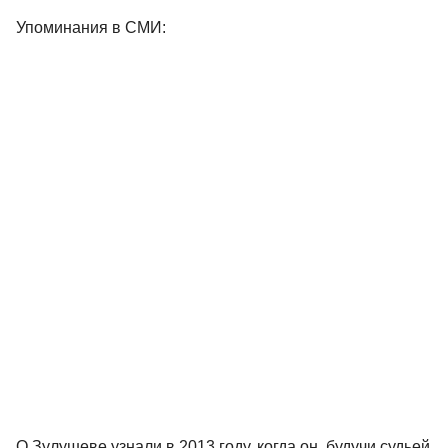
Упоминания в СМИ:
О Зулушеве узнали в 2013 году, когда он, будучи судьей