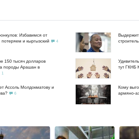
ронкулов: Избавимся от
Выдержит
, потеряем и кыргызский
строител
4
е 150 тысяч долларов
Удивитель
а породы Арашан в
тут ГКНБ 
1
ет Ассоль Молдокматову и
Кому выго
ева?
армяно-а
6