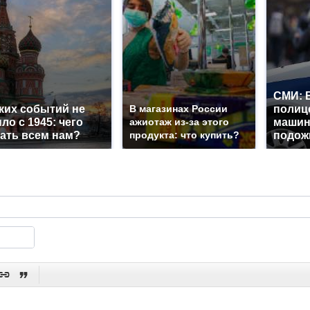
СМИ: 
ких событий не
В магазинах России
полиц
ло с 1945: чего
ажиотаж из-за этого
машин
ать всем нам?
продукта: что купить?
подож

