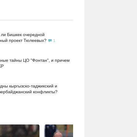
 ли Бишкек очередной
ьный проект Тюлеевых?
1
ные тайны ЦО "Фонтан", и причем
КР
дны кыргызско-таджикский и
зербайджанский конфликты?