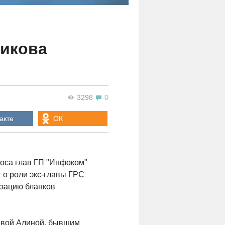
аикова
3298
0
акте
ОК
оса глав ГП "Инфоком"
т о роли экс-главы ГРС
изацию бланков
ковой Алиной, бывшим