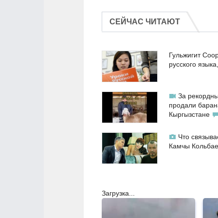
СЕЙЧАС ЧИТАЮТ
Гульжигит Соо
русского языка
За рекордны
продали баран
Кыргызстане
Что связыва
Камчы Кольба
Загрузка...