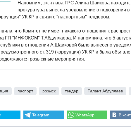
Напомним, экс-глава ГРС Алина Шаикова находитс
прокуратура вынесла уведомление о подозрении в
оррупция" УК КР в связи с "паспортным" тендером.
вила, что Комитет не имеет никакого отношения к распрос
а ГП "ИНФОКОМ" Т.Абдуллаева. И напомнила, что 5 август
еспублики в отношении А.Шаиковой было вынесено уведомл
редусмотренного ст. 319 (коррупция) УК КР и была объявле
продолжаются розыскные мероприятия.
пция
,
паспорт
,
розыск
,
тендер
,
Талант Абдуллаев
,
r
Telegram
WhatsApp
В конт