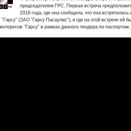
председателем ГРС. Первая встреча предположит
2018 года, где она сообщила, что она встретилась
Гарсу" (ЗАО "Гарсу Пасаулис"), и где на этой встрече ей 
интересов "Гарсу" в рамках данного тендера по паспортам.