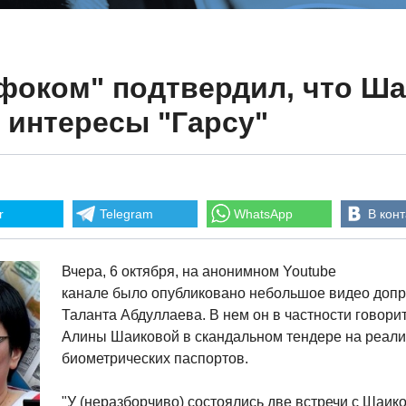
нфоком" подтвердил, что Ш
 интересы "Гарсу"
r
Telegram
WhatsApp
В конт
Вчера, 6 октября, на анонимном Youtube
канале было опубликовано небольшое видео допр
Таланта Абдуллаева. В нем он в частности говори
Алины Шаиковой в скандальном тендере на реал
биометрических паспортов.
"У (неразборчиво) состоялись две встречи с Шаи