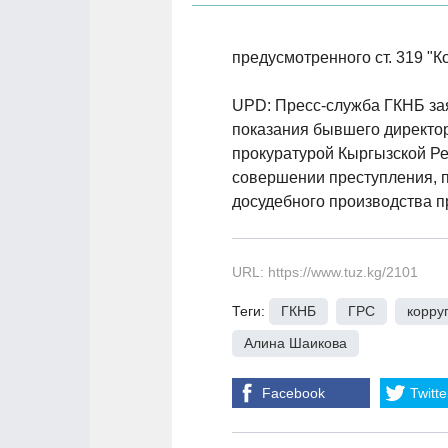
предусмотренного ст. 319 "К
UPD: Пресс-служба ГКНБ зая
показания бывшего директор
прокуратурой Кыргызской Р
совершении преступления, п
досудебного производства 
URL: https://www.tuz.kg/2101
Теги:
ГКНБ
,
ГРС
,
корру
Алина Шаикова
Facebook
Twitte