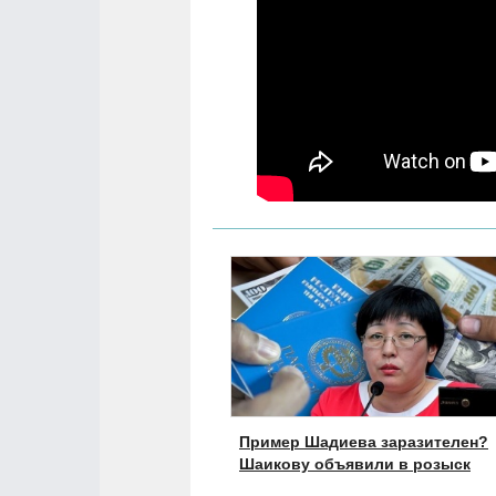
Пример Шадиева заразителен?
Шаикову объявили в розыск