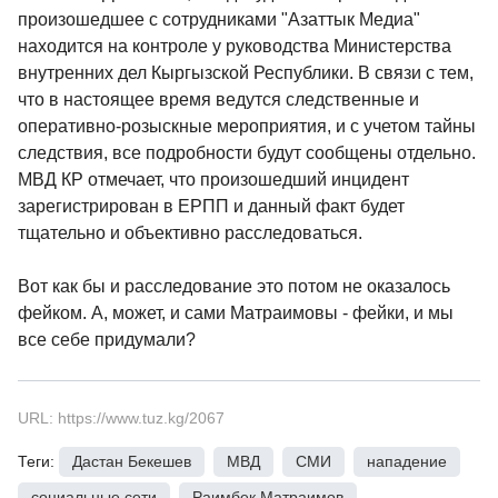
произошедшее с сотрудниками "Азаттык Медиа"
находится на контроле у руководства Министерства
внутренних дел Кыргызской Республики. В связи с тем,
что в настоящее время ведутся следственные и
оперативно-розыскные мероприятия, и с учетом тайны
следствия, все подробности будут сообщены отдельно.
МВД КР отмечает, что произошедший инцидент
зарегистрирован в ЕРПП и данный факт будет
тщательно и объективно расследоваться.
Вот как бы и расследование это потом не оказалось
фейком. А, может, и сами Матраимовы - фейки, и мы
все себе придумали?
URL: https://www.tuz.kg/2067
Теги:
Дастан Бекешев
,
МВД
,
СМИ
,
нападение
,
социальные сети
,
Раимбек Матраимов
,