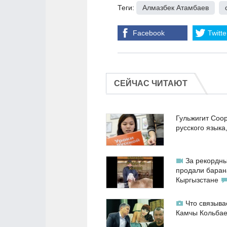
Теги:
Алмазбек Атамбаев
,
Facebook
Twitte
СЕЙЧАС ЧИТАЮТ
Гульжигит Соо
русского языка
За рекордны
продали баран
Кыргызстане
Что связыва
Камчы Кольба