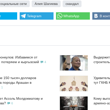
социальные сети
,
Алия Шагиева
,
скандал
r
Telegram
WhatsApp
В конт
ронкулов: Избавимся от
Выдержит
, потеряем и кыргызский
строител
4
е 150 тысяч долларов
Удивитель
а породы Арашан в
тут ГКНБ 
1
ет Ассоль Молдокматову и
Кому выго
ева?
армяно-а
6