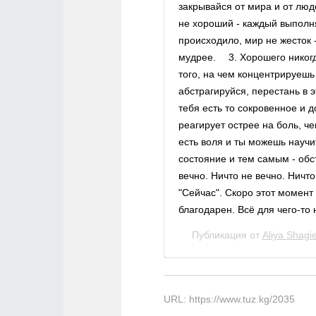
закрывайся от мира и от люд
не хороший - каждый выполн
происходило, мир не жесток 
мудрее. ⠀ 3. Хорошего никог
того, на чем концентрируешь
абстрагируйся, перестань в 
тебя есть то сокровенное и д
реагирует острее на боль, ч
есть воля и ты можешь науч
состояние и тем самым - обст
вечно. Ничто не вечно. Ничт
"Сейчас". Скоро этот момент
благодарен. Всё для чего-то 
Публикация от
Aliya Shagi
URL: https://www.tuz.kg/2035