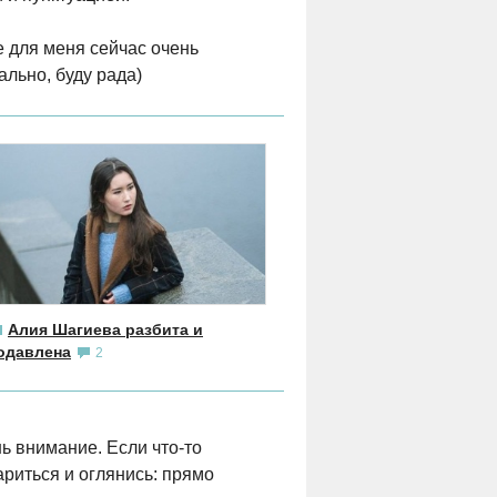
е для меня сейчас очень
ально, буду рада)
Алия Шагиева разбита и
одавлена
2
шь внимание. Если что-то
ариться и оглянись: прямо