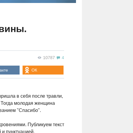
 вины.
10787
4
акте
ОК
ришла в себя после травли,
. Тогда молодая женщина
ванием "Спасибо".
ткровениями. Публикуем текст
 и пунктуацией.