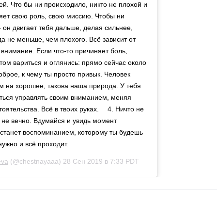
ей. Что бы ни происходило, никто не плохой и
яет свою роль, свою миссию. Чтобы ни
- он двигает тебя дальше, делая сильнее,
да не меньше, чем плохого. Всё зависит от
 внимание. Если что-то причиняет боль,
этом вариться и оглянись: прямо сейчас около
оброе, к чему ты просто привык. Человек
ем на хорошее, такова наша природа. У тебя
иться управлять своим вниманием, меняя
оятельства. Всё в твоих руках. ⠀ 4. Ничто не
о не вечно. Вдумайся и увидь момент
 станет воспоминанием, которому ты будешь
нужно и всё проходит.
eva
(@chestnayaaa)
28 Сен 2019 в 7:33 PDT