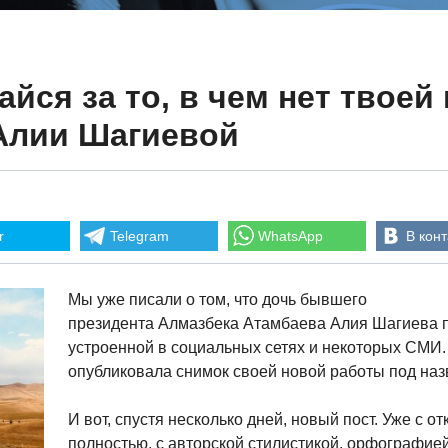
йся за то, в чем нет твоей
Алии Шагиевой
r
Telegram
WhatsApp
В конт
Мы уже писали о том, что дочь бывшего
президента Алмазбека Атамбаева Алия Шагиева п
устроенной в социальных сетях и некоторых СМИ
опубликовала снимок своей новой работы под наз
И вот, спустя несколько дней, новый пост. Уже с о
полностью, с авторской стилистикой, орфографией