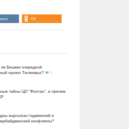
акте
ОК
 ли Бишкек очередной
ьный проект Тюлеевых?
1
ные тайны ЦО "Фонтан", и причем
КР
дны кыргызско-таджикский и
зербайджанский конфликты?