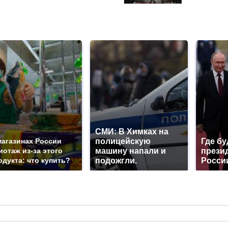
СМИ: В Химках на
магазинах России
полицейскую
Где бу
иотаж из-за этого
машину напали и
прези
одукта: что купить?
подожгли.
Росси