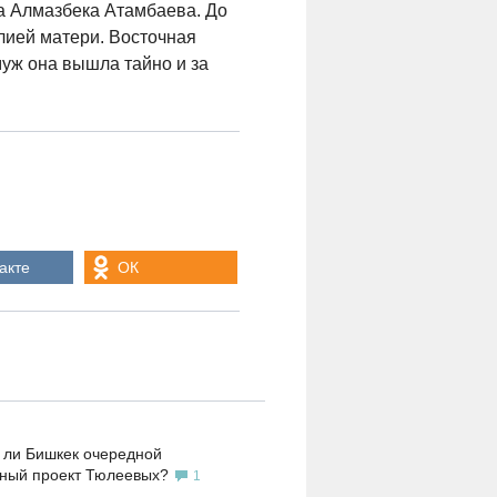
та Алмазбека Атамбаева. До
лией матери. Восточная
уж она вышла тайно и за
акте
ОК
 ли Бишкек очередной
ьный проект Тюлеевых?
1