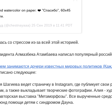
d watercolor on paper. ❤️ "Спасибо", 60х45
ге.
va
(@chestnayaaa)
25 Сен 2019 в 11:41 PDT
ась со стрессом из-за всей этой историей.
езидента Алмазбека Атамбаева написал популярный российс
 чем занимаются дочери известных мировых политиков (Каж
аписано следующее:
я Шагиева ведет страничку в Instagram, где публикует свои
, а также выкладывает творческие фотографии. Алия - худ
авторская выставка "Метаморфозы". Все вырученные средс
фонд помощи детям с синдромом Дауна.