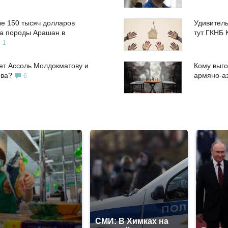
е 150 тысяч долларов
Удивитель
а породы Арашан в
тут ГКНБ 
1
ет Ассоль Молдокматову и
Кому выго
ева?
армяно-а
6
СМИ: В Химках на