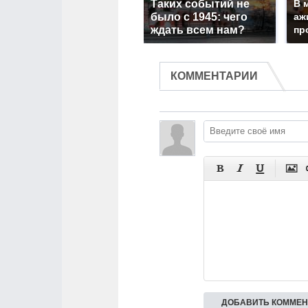
Таких событий не
В 
было с 1945: чего
аж
ждать всем нам?
пр
КОММЕНТАРИИ



