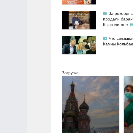
За рекордны
продали баран
Кыргызстане
Что связыва
Камчы Кольба
Загрузка...