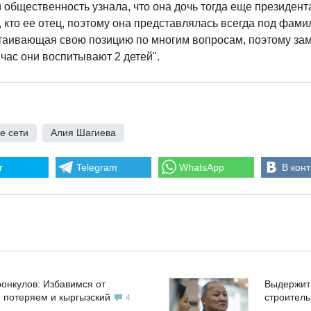
 общественность узнала, что она дочь тогда еще президен
 кто ее отец, поэтому она представлялась всегда под фами
таивающая свою позицию по многим вопросам, поэтому зам
йчас они воспитывают 2 детей".
е сети
,
Алия Шагиева
r
Telegram
WhatsApp
В конт
ронкулов: Избавимся от
Выдержит
, потеряем и кыргызский
строител
4