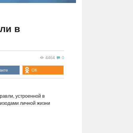
ли в
4464
0
акте
ОК
равли, устроенной в
пизодами личной жизни