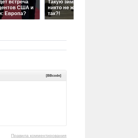
дет встреча
Такую зиму в России
На Урале 
дентов США и
никто не ждал: как
были укра
и: Европа?
так?!
миллионо
[BBcode]
Правила комментирования