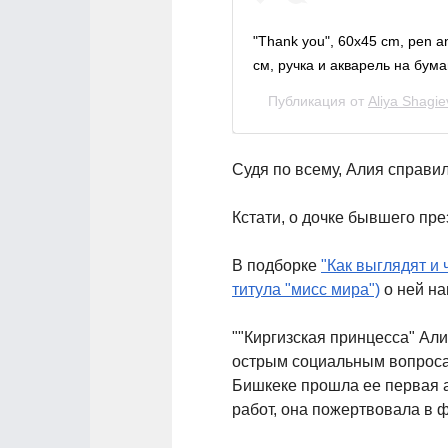
"Thank you", 60x45 cm, pen an
см, ручка и акварель на бума
Публикация от
Aliya Shagie
Судя по всему, Алия справил
Кстати, о дочке бывшего пр
В подборке
"Как выглядят и
титула "мисс мира")
о ней н
""Киргизская принцесса" Али
острым социальным вопросам
Бишкеке прошла ее первая 
работ, она пожертвовала в 