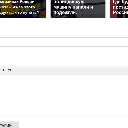
магазинах России
полицейскую
Где бу
иотаж из-за этого
машину напали и
прези
одукта: что купить?
подожгли.
Росси

