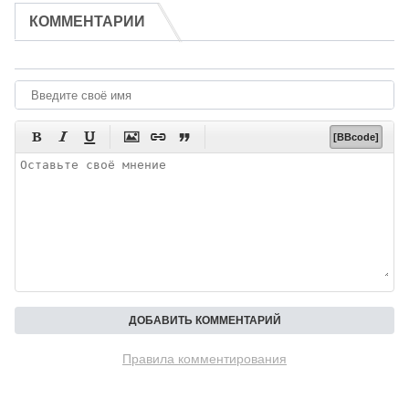
КОММЕНТАРИИ






[BBcode]
Правила комментирования