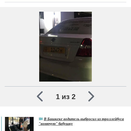
1 из 2
В Бишкеке водитель выбросил из троллейбуса
"вонючую" бабушку