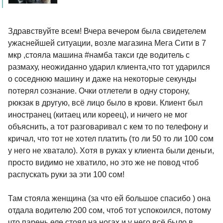
Здравствуйте всем! Вчера вечером была свидетелем
ужаснейшей ситуации, возле магазина Мега Сити в 7
мкр ,стояла машина #намба такси где водитель с
размаху, неожиданно ударил клиента,что тот ударился
о соседнюю машину и даже на некоторые секунды
потерял сознание. Очки отлетели в одну сторону,
рюкзак в другую, всё лицо было в крови. Клиент был
иностранец (китаец или кореец), и ничего не мог
объяснить, а тот разговаривал с кем то по телефону и
кричал, что тот не хотел платить (то ли 50 то ли 100 сом
у него не хватало). Хотя в руках у клиента были деньги,
просто видимо не хватило, но это же не повод чтоб
распускать руки за эти 100 сом!
Там стояла женщина (за что ей большое спасибо ) она
отдала водителю 200 сом, чтоб тот успокоился, потому
что парень еле стоял на ногах и у него всё было в