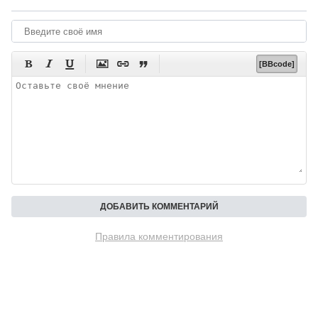






[BBcode]
Правила комментирования