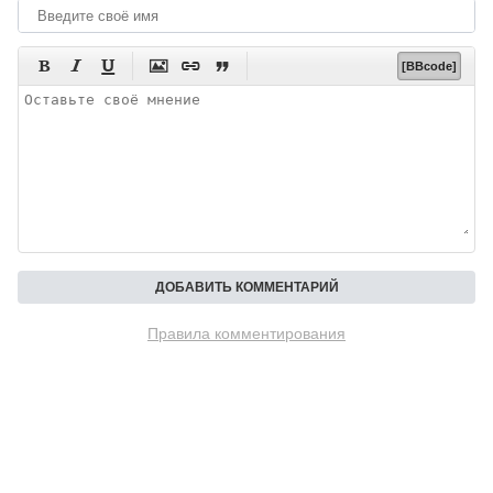






[BBcode]
Правила комментирования