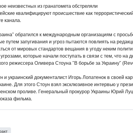
двое неизвестных из гранатомета обстреляли
цейские квалифицируют происшествие как террористический 
е канала.
краина" обратился к международным организациям с просьб
ые путем запугивания и угроз пытаются повлиять на редак
заться от мировых стандартов вещания в угоду неким полит
 угрозами, которые начали поступать в связи с тем, что на 
го режиссера Оливера Стоуна "В борьбе за Украину" (Revea
н и украинский документалист Игорь Лопатенок в своей ка
раине. Для этого Стоун взял эксклюзивное интервью у през
рченском проливе. Генеральный прокурор Украины Юрий Луц
показа фильма.
ракт