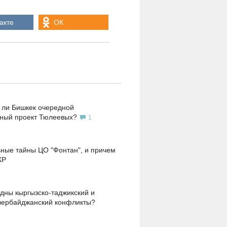
акте
ОК
 ли Бишкек очередной
ьный проект Тюлеевых?
1
ные тайны ЦО "Фонтан", и причем
КР
дны кыргызско-таджикский и
зербайджанский конфликты?