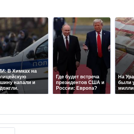
И: В Химках на
лицейскую
Где будет встреча
На Ура
шину напали и
президентов США и
были 
дожгли.
России: Европа?
милли