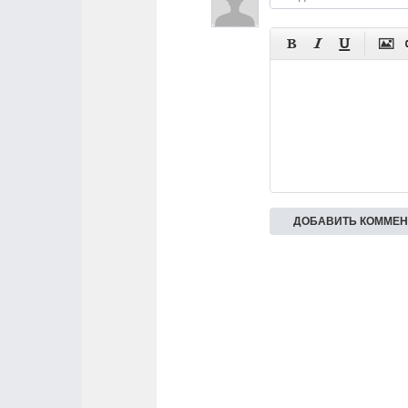



