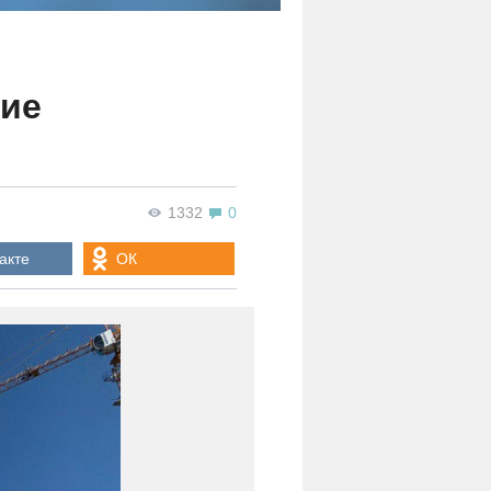
ние
1332
0
акте
ОК