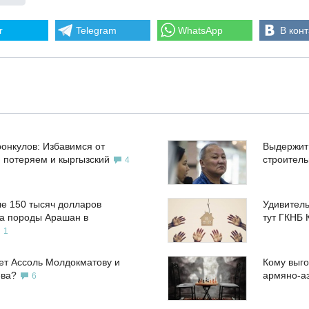
r
Telegram
WhatsApp
В конт
ронкулов: Избавимся от
Выдержит
, потеряем и кыргызский
строител
4
е 150 тысяч долларов
Удивитель
а породы Арашан в
тут ГКНБ 
1
ет Ассоль Молдокматову и
Кому выго
ева?
армяно-а
6