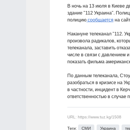
В ночь на 13 июля в Киеве 
здание "112 Украина". Поли
полицию
сообщается
на сайт
Накануне телеканал "112. У
произвола радикалов, котор
телеканала, заставить отка
числе в связи с давлением и
показать фильма американско
По данным телеканала, Стоу
разобраться в кризисе на Ук
в частности, инцидент в Ке
ответственностью в случае 
URL: https://www.tuz.kg/1508
Теги:
СМИ
,
Украина
,
те