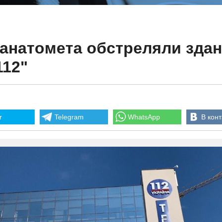
ранатомета обстреляли зда
112"
r
Telegram
WhatsApp
В конт