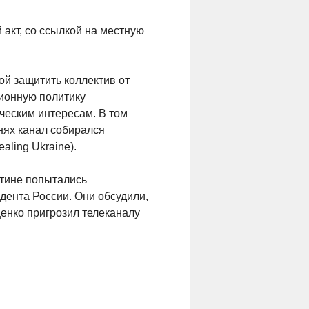
акт, со ссылкой на местную
ой защитить коллектив от
ционную политику
ическим интересам. В том
днях канал собирался
ling Ukraine).
ртине попытались
идента России. Они обсудили,
енко пригрозил телеканалу