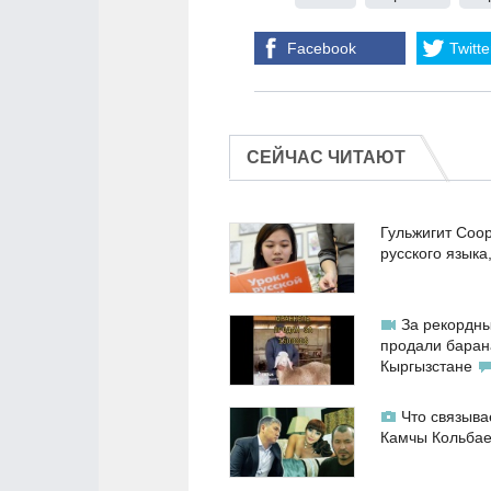
Facebook
Twitte
СЕЙЧАС ЧИТАЮТ
Гульжигит Соо
русского языка
За рекордны
продали баран
Кыргызстане
Что связыва
Камчы Кольба