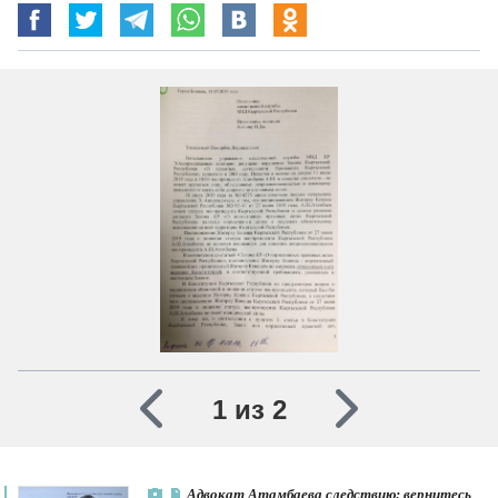
1 из 2
Адвокат Атамбаева следствию: вернитесь