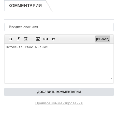
КОММЕНТАРИИ






[BBcode]
Правила комментирования