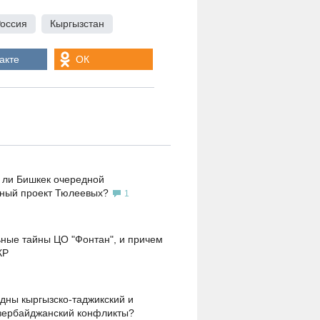
оссия
,
Кыргызстан
акте
ОК
 ли Бишкек очередной
ьный проект Тюлеевых?
1
ные тайны ЦО "Фонтан", и причем
КР
дны кыргызско-таджикский и
зербайджанский конфликты?