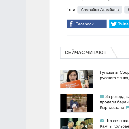
Теги:
Алмазбек Атамбаев
,
Facebook
Twitte
СЕЙЧАС ЧИТАЮТ
Гульжигит Соо
русского языка
За рекордны
продали баран
Кыргызстане
Что связыва
Камчы Кольба