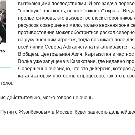
вытекающими последствиями. И его задача переве
"полевую" плоскость, но уже "южного" окраса. Ведь
прольется кровь, это вызовет всплеск сторонников
ресурсов совершенно мало, только верхняя зона се
противостояния может обостриться раскол север-юг
на руку внешним игрокам, тогда возникает поле для
всей линии Севера Афганистана накапливаются тал
это
В общем, Центральная Азия, Кыргызстан в частност
Волна уже запущена в Казахстане, где недавно пр
Совершенно очевидно, что это диверсия, которая д
катализатором протестных процессов, как это в св
толог.
ия действительно, мягко говоря не очень.
я Путин с Жээнбековым в Москве, будет зависеть дальнейше