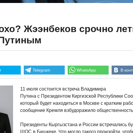
охо? Жээнбеков срочно лет
 Путиным
r
Telegram
WhatsApp
В конт
11 июля состоится встреча Владимира
Путина с Президентом Киргизской Республики С
который будет находиться в Москве с кратким раб
сообщение Кремля взбудоражило общественность
Президенты Кыргызстана и России встречались бу
ШОС в Бишкеке. Что могло такого произойти, что