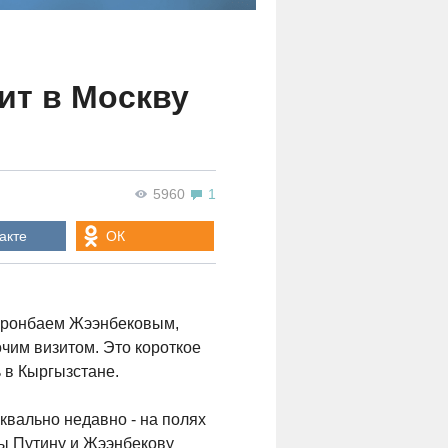
ит в Москву
5960
1
акте
ОК
ооронбаем Жээнбековым,
очим визитом. Это короткое
 в Кыргызстане.
квально недавно - на полях
бы Путину и Жээнбекову