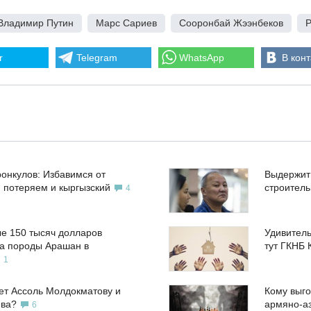
Владимир Путин
,
Марс Сариев
,
Сооронбай Жээнбеков
,
Р
r
Telegram
WhatsApp
В конт
ронкулов: Избавимся от
Выдержит
, потеряем и кыргызский
строител
4
е 150 тысяч долларов
Удивитель
а породы Арашан в
тут ГКНБ 
1
ет Ассоль Молдокматову и
Кому выго
ева?
армяно-а
6