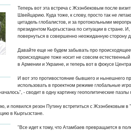
Теперь вот эта встреча с Жээнбековым после визи
Швейцарию. Куда тоже, к слову, просто так не лета
цитадель глобалистов, и за протокольными меропр
президентом Кыргызстана по ситуации в стране. И, 
повернуться в совершенно неожиданную сторону д
Давайте еще не будем забывать про происходящее 
происходящее тоже носит не совсем естественный 
в Армении и Украине, и теперь вот в фокусе Центр
И вот это противостояние бывшего и нынешнего пр
использовать в проектном режиме глобальные игрок
ачалось", - сводит в одну картинку геополитические пазлы 
ию, и появился резон Путину встретиться с Жээнбековым в 
ацию в Кыргызстане.
"Все идет к тому, что Атамбаев превращается в по