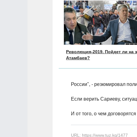
Революция-2019. Пойдет ли на 
Атамбаев?
России", - резюмировал поли
Если верить Сариеву, ситуац
И от того, о чем договорятс
URL: https://www.tuz.kg/1477