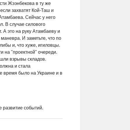
сти Жээнбекова в ту же
 если захватят Кой-Таш и
 Атамбаева. Сейчас у него
л. В случае силового
. А это на руку Атамбаеву и
 маневра. И заметьте, что по
ибы и, что хуже, игиловцы.
и на "проектной" очереди.
ошли взрывы складов.
олжна и стала
ое время было на Украине и в
е развитие событий.