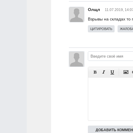
Олщл
11.07.2019, 14:0
Взрывы на складах то 
ЦИТИРОВАТЬ
ЖАЛОБА



