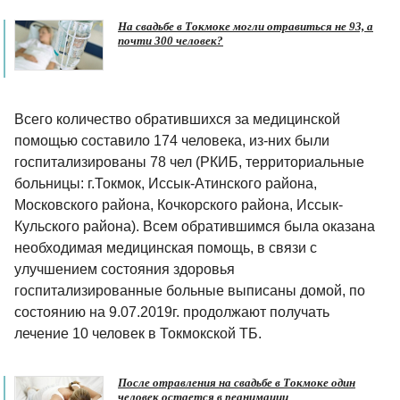
На свадьбе в Токмоке могли отравиться не 93, а
почти 300 человек?
Всего количество обратившихся за медицинской
помощью составило 174 человека, из-них были
госпитализированы 78 чел (РКИБ, территориальные
больницы: г.Токмок, Иссык-Атинского района,
Московского района, Кочкорского района, Иссык-
Кульского района). Всем обратившимся была оказана
необходимая медицинская помощь, в связи с
улучшением состояния здоровья
госпитализированные больные выписаны домой, по
состоянию на 9.07.2019г. продолжают получать
лечение 10 человек в Токмокской ТБ.
После отравления на свадьбе в Токмоке один
человек остается в реанимации