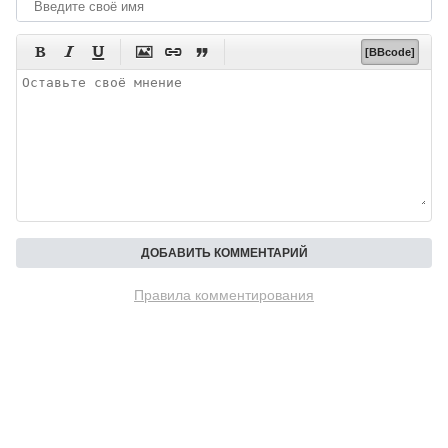






[BBcode]
Правила комментирования