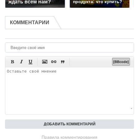
ждать всем нам?
продукта: что купить?
КОММЕНТАРИИ






[BBcode]
Правила комментирования