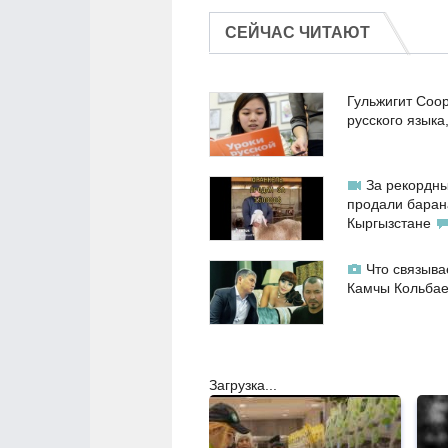
СЕЙЧАС ЧИТАЮТ
Гульжигит Соо
русского языка
За рекордны
продали баран
Кыргызстане
Что связыва
Камчы Кольба
Загрузка...