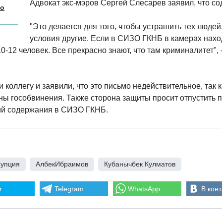
Адвокат экс-мэров Сергей Слесарев заявил, что с
но
"Это делается для того, чтобы устрашить тех людей
условия другие. Если в СИЗО ГКНБ в камерах нахо
0-12 человек. Все прекрасно знают, что там криминалитет", 
 коллегу и заявили, что это письмо недействительное, так
оны гособвинения. Также сторона защиты просит отпустить
вий содержания в СИЗО ГКНБ.
рупция
,
АлбекИбраимов
,
Кубанычбек Кулматов
r
Telegram
WhatsApp
В конт