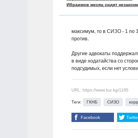
Ибраимов месяц сидят незакон
максимум, то в СИЗО - 1 по 1
против.
Другие адвокаты поддержали
в виде ходатайства со стор
подсудимых, если нет усло
URL: https://www.tuz.kg/1185
Теги:
ГКНБ
,
СИЗО
,
кор
Facebook
Twitte