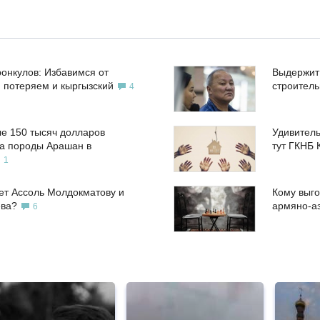
ронкулов: Избавимся от
Выдержит
, потеряем и кыргызский
строител
4
е 150 тысяч долларов
Удивитель
а породы Арашан в
тут ГКНБ 
1
ет Ассоль Молдокматову и
Кому выго
ева?
армяно-а
6