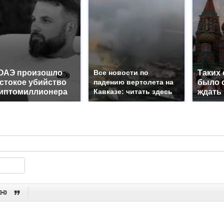
ОАЭ произошло
Все новости по
Таких
стокое убийство
падению вертолета на
было с
иптомиллионера
Кавказе: читать здесь
ждать

