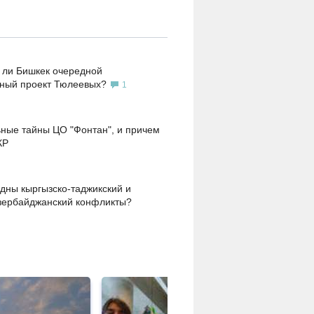
 ли Бишкек очередной
ьный проект Тюлеевых?
1
ные тайны ЦО "Фонтан", и причем
КР
дны кыргызско-таджикский и
зербайджанский конфликты?