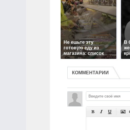
Не ешьте эту
В 
готовую еду из
же
магазина: список
кр
КОММЕНТАРИИ



