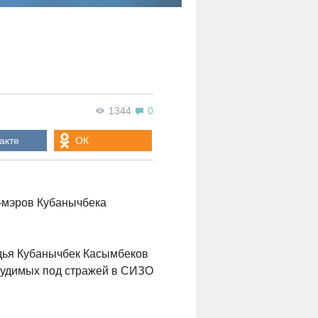
1344
0
акте
ОК
с-мэров Кубанычбека
удья Кубанычбек Касымбеков
дсудимых под стражей в СИЗО