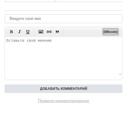






[BBcode]
Правила комментирования