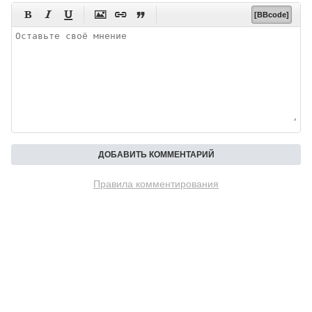






[BBcode]
Правила комментирования